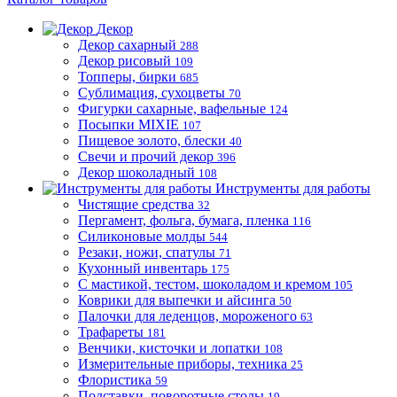
Декор
Декор сахарный
288
Декор рисовый
109
Топперы, бирки
685
Сублимация, сухоцветы
70
Фигурки сахарные, вафельные
124
Посыпки MIXIE
107
Пищевое золото, блески
40
Свечи и прочий декор
396
Декор шоколадный
108
Инструменты для работы
Чистящие средства
32
Пергамент, фольга, бумага, пленка
116
Силиконовые молды
544
Резаки, ножи, спатулы
71
Кухонный инвентарь
175
С мастикой, тестом, шоколадом и кремом
105
Коврики для выпечки и айсинга
50
Палочки для леденцов, мороженого
63
Трафареты
181
Венчики, кисточки и лопатки
108
Измерительные приборы, техника
25
Флористика
59
Подставки, поворотные столы
19