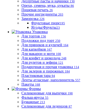
Десертные пасты и начинки
130
Орехи, семена, мука, цукаты
86
Пищевая печать
26
Прочие ингредиенты
203
Заморозка
226
Фруктовые пюре
195
Ягоды/Фрукты
23
Упаковка
Для тортов
156
Подложки под торт
250
Для пряников и куличей
164
Для капкейков
167
Для макарон и моти
108
Для конфет и шоколада
248
Для рулетов и зефира
121
Подарочная и прочая упаковка
114
Для эклеров и пирожных
184
Пластиковая тара
94
Ленты атласные, наполинитель
557
Пакеты
168
Формы
Силиконовые для выпечки
198
Фальш-ярусы
55
Бумажные
213
Силиконовые для леденцов
87