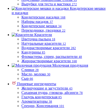
Вырубки для теста и мастики
272
Кондитерские мешки
и насадки
Кондитерские насадки
168
Наборы насадок
37
Кондитерские мешки
34
Переходники, гвоздики
22
Красители
Цветочна пыльца
18
Натуральные красители
12
Водорастворимые красители
282
Кандурины
85
Фломастеры, спреи, распылители
48
Жирорастворимые красители
168
Молочная продукция
Сливки
28
Масло, молоко
30
Сыр
66
Пищевые ингредиенты
Желирующие и загустители
43
Сахарная пудра, глюкоза, айсинги
78
Глазурь кондитерская
85
Ароматизаторы
38
Специи, Консервация
101