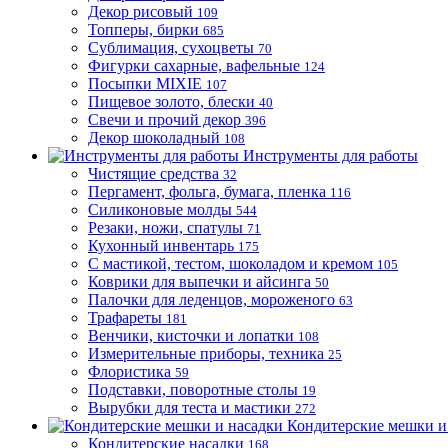
Декор рисовый
109
Топперы, бирки
685
Сублимация, сухоцветы
70
Фигурки сахарные, вафельные
124
Посыпки MIXIE
107
Пищевое золото, блески
40
Свечи и прочий декор
396
Декор шоколадный
108
Инструменты для работы
Чистящие средства
32
Пергамент, фольга, бумага, пленка
116
Силиконовые молды
544
Резаки, ножи, спатулы
71
Кухонный инвентарь
175
С мастикой, тестом, шоколадом и кремом
105
Коврики для выпечки и айсинга
50
Палочки для леденцов, мороженого
63
Трафареты
181
Венчики, кисточки и лопатки
108
Измерительные приборы, техника
25
Флористика
59
Подставки, поворотные столы
19
Вырубки для теста и мастики
272
Кондитерские мешки и
Кондитерские насадки
168