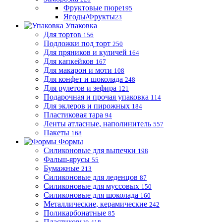
Фруктовые пюре
195
Ягоды/Фрукты
23
Упаковка
Для тортов
156
Подложки под торт
250
Для пряников и куличей
164
Для капкейков
167
Для макарон и моти
108
Для конфет и шоколада
248
Для рулетов и зефира
121
Подарочная и прочая упаковка
114
Для эклеров и пирожных
184
Пластиковая тара
94
Ленты атласные, наполинитель
557
Пакеты
168
Формы
Силиконовые для выпечки
198
Фальш-ярусы
55
Бумажные
213
Силиконовые для леденцов
87
Силиконовые для муссовых
150
Силиконовые для шоколада
160
Металлические, керамические
242
Поликарбонатные
85
Пластиковые