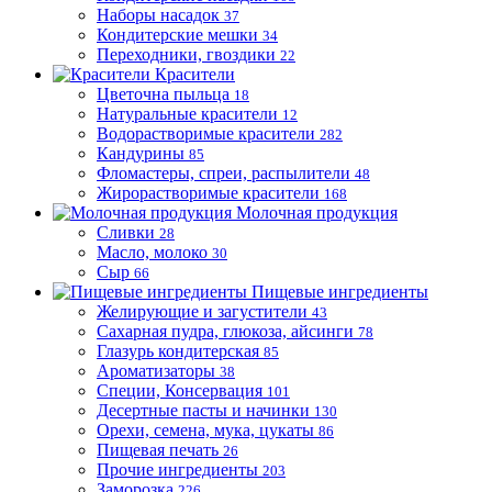
Наборы насадок
37
Кондитерские мешки
34
Переходники, гвоздики
22
Красители
Цветочна пыльца
18
Натуральные красители
12
Водорастворимые красители
282
Кандурины
85
Фломастеры, спреи, распылители
48
Жирорастворимые красители
168
Молочная продукция
Сливки
28
Масло, молоко
30
Сыр
66
Пищевые ингредиенты
Желирующие и загустители
43
Сахарная пудра, глюкоза, айсинги
78
Глазурь кондитерская
85
Ароматизаторы
38
Специи, Консервация
101
Десертные пасты и начинки
130
Орехи, семена, мука, цукаты
86
Пищевая печать
26
Прочие ингредиенты
203
Заморозка
226