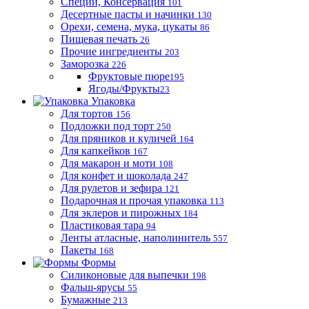
Специи, Консервация
101
Десертные пасты и начинки
130
Орехи, семена, мука, цукаты
86
Пищевая печать
26
Прочие ингредиенты
203
Заморозка
226
Фруктовые пюре
195
Ягоды/Фрукты
23
Упаковка
Для тортов
156
Подложки под торт
250
Для пряников и куличей
164
Для капкейков
167
Для макарон и моти
108
Для конфет и шоколада
247
Для рулетов и зефира
121
Подарочная и прочая упаковка
113
Для эклеров и пирожных
184
Пластиковая тара
94
Ленты атласные, наполинитель
557
Пакеты
168
Формы
Силиконовые для выпечки
198
Фальш-ярусы
55
Бумажные
213