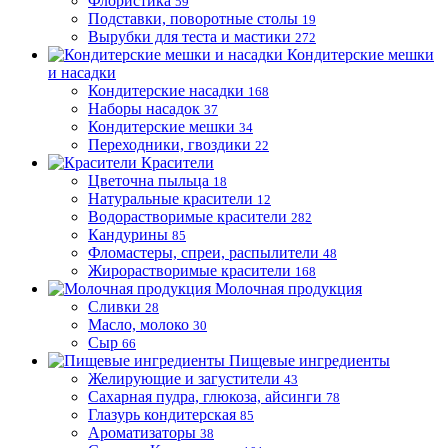
Флористика
59
Подставки, поворотные столы
19
Вырубки для теста и мастики
272
Кондитерские мешки
и насадки
Кондитерские насадки
168
Наборы насадок
37
Кондитерские мешки
34
Переходники, гвоздики
22
Красители
Цветочна пыльца
18
Натуральные красители
12
Водорастворимые красители
282
Кандурины
85
Фломастеры, спреи, распылители
48
Жирорастворимые красители
168
Молочная продукция
Сливки
28
Масло, молоко
30
Сыр
66
Пищевые ингредиенты
Желирующие и загустители
43
Сахарная пудра, глюкоза, айсинги
78
Глазурь кондитерская
85
Ароматизаторы
38