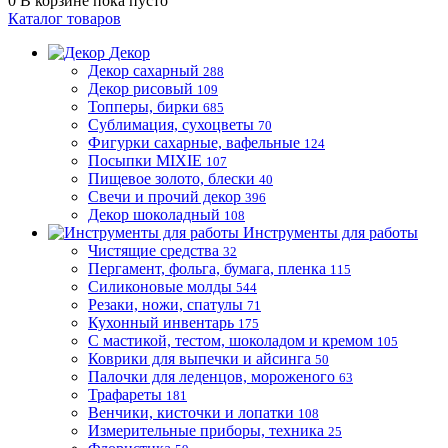
0
В корзине
пока пусто
Каталог товаров
Декор
Декор сахарный
288
Декор рисовый
109
Топперы, бирки
685
Сублимация, сухоцветы
70
Фигурки сахарные, вафельные
124
Посыпки MIXIE
107
Пищевое золото, блески
40
Свечи и прочий декор
396
Декор шоколадный
108
Инструменты для работы
Чистящие средства
32
Пергамент, фольга, бумага, пленка
115
Силиконовые молды
544
Резаки, ножи, спатулы
71
Кухонный инвентарь
175
С мастикой, тестом, шоколадом и кремом
105
Коврики для выпечки и айсинга
50
Палочки для леденцов, мороженого
63
Трафареты
181
Венчики, кисточки и лопатки
108
Измерительные приборы, техника
25