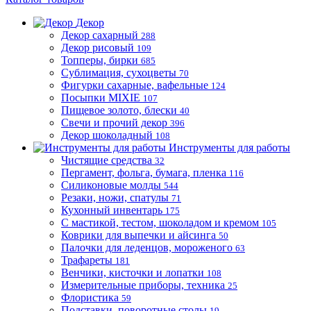
Декор
Декор сахарный
288
Декор рисовый
109
Топперы, бирки
685
Сублимация, сухоцветы
70
Фигурки сахарные, вафельные
124
Посыпки MIXIE
107
Пищевое золото, блески
40
Свечи и прочий декор
396
Декор шоколадный
108
Инструменты для работы
Чистящие средства
32
Пергамент, фольга, бумага, пленка
116
Силиконовые молды
544
Резаки, ножи, спатулы
71
Кухонный инвентарь
175
С мастикой, тестом, шоколадом и кремом
105
Коврики для выпечки и айсинга
50
Палочки для леденцов, мороженого
63
Трафареты
181
Венчики, кисточки и лопатки
108
Измерительные приборы, техника
25
Флористика
59
Подставки, поворотные столы
19