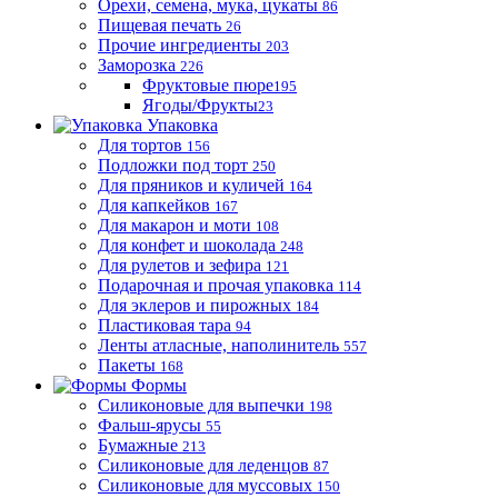
Орехи, семена, мука, цукаты
86
Пищевая печать
26
Прочие ингредиенты
203
Заморозка
226
Фруктовые пюре
195
Ягоды/Фрукты
23
Упаковка
Для тортов
156
Подложки под торт
250
Для пряников и куличей
164
Для капкейков
167
Для макарон и моти
108
Для конфет и шоколада
248
Для рулетов и зефира
121
Подарочная и прочая упаковка
114
Для эклеров и пирожных
184
Пластиковая тара
94
Ленты атласные, наполинитель
557
Пакеты
168
Формы
Силиконовые для выпечки
198
Фальш-ярусы
55
Бумажные
213
Силиконовые для леденцов
87
Силиконовые для муссовых
150