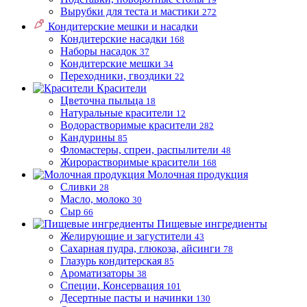
Вырубки для теста и мастики
272
Кондитерские мешки и насадки
Кондитерские насадки
168
Наборы насадок
37
Кондитерские мешки
34
Переходники, гвоздики
22
Красители
Цветочна пыльца
18
Натуральные красители
12
Водорастворимые красители
282
Кандурины
85
Фломастеры, спреи, распылители
48
Жирорастворимые красители
168
Молочная продукция
Сливки
28
Масло, молоко
30
Сыр
66
Пищевые ингредиенты
Желирующие и загустители
43
Сахарная пудра, глюкоза, айсинги
78
Глазурь кондитерская
85
Ароматизаторы
38
Специи, Консервация
101
Десертные пасты и начинки
130