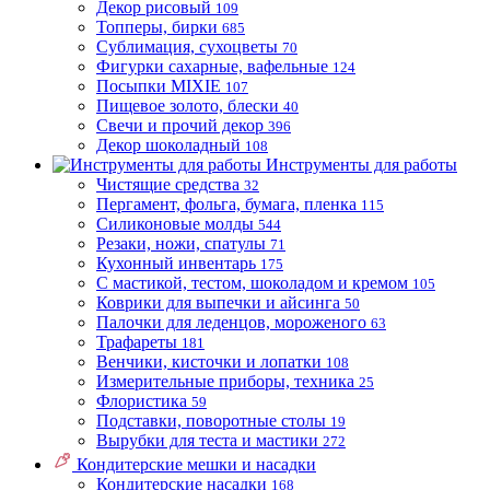
Декор рисовый
109
Топперы, бирки
685
Сублимация, сухоцветы
70
Фигурки сахарные, вафельные
124
Посыпки MIXIE
107
Пищевое золото, блески
40
Свечи и прочий декор
396
Декор шоколадный
108
Инструменты для работы
Чистящие средства
32
Пергамент, фольга, бумага, пленка
115
Силиконовые молды
544
Резаки, ножи, спатулы
71
Кухонный инвентарь
175
С мастикой, тестом, шоколадом и кремом
105
Коврики для выпечки и айсинга
50
Палочки для леденцов, мороженого
63
Трафареты
181
Венчики, кисточки и лопатки
108
Измерительные приборы, техника
25
Флористика
59
Подставки, поворотные столы
19
Вырубки для теста и мастики
272
Кондитерские мешки и насадки
Кондитерские насадки
168