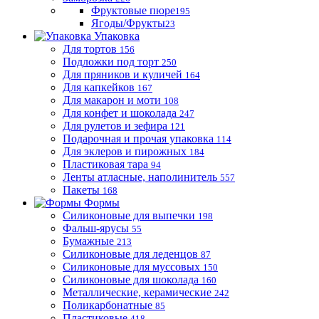
Фруктовые пюре
195
Ягоды/Фрукты
23
Упаковка
Для тортов
156
Подложки под торт
250
Для пряников и куличей
164
Для капкейков
167
Для макарон и моти
108
Для конфет и шоколада
247
Для рулетов и зефира
121
Подарочная и прочая упаковка
114
Для эклеров и пирожных
184
Пластиковая тара
94
Ленты атласные, наполинитель
557
Пакеты
168
Формы
Силиконовые для выпечки
198
Фальш-ярусы
55
Бумажные
213
Силиконовые для леденцов
87
Силиконовые для муссовых
150
Силиконовые для шоколада
160
Металлические, керамические
242
Поликарбонатные
85
Пластиковые
418