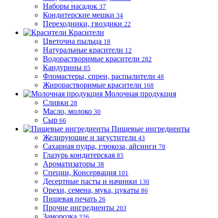
Наборы насадок
37
Кондитерские мешки
34
Переходники, гвоздики
22
Красители
Цветочна пыльца
18
Натуральные красители
12
Водорастворимые красители
282
Кандурины
85
Фломастеры, спреи, распылители
48
Жирорастворимые красители
168
Молочная продукция
Сливки
28
Масло, молоко
30
Сыр
66
Пищевые ингредиенты
Желирующие и загустители
43
Сахарная пудра, глюкоза, айсинги
78
Глазурь кондитерская
85
Ароматизаторы
38
Специи, Консервация
101
Десертные пасты и начинки
130
Орехи, семена, мука, цукаты
86
Пищевая печать
26
Прочие ингредиенты
203
Заморозка
226