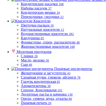
Кондитерские насадки
168
Наборы насадок
37
Кондитерские мешки
34
Переходники, гвоздики
22
Красители
Цветочна пыльца
18
Натуральные красители
12
Водорастворимые красители
282
Кандурины
85
Фломастеры, спреи, распылители
48
Жирорастворимые красители
168
Молочная продукция
Сливки
28
Масло, молоко
30
Сыр
66
Пищевые ингредиенты
Желирующие и загустители
43
Сахарная пудра, глюкоза, айсинги
78
Глазурь кондитерская
85
Ароматизаторы
38
Специи, Консервация
101
Десертные пасты и начинки
130
Орехи, семена, мука, цукаты
86
Пищевая печать
26