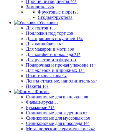
Прочие ингредиенты
203
Заморозка
226
Фруктовые пюре
195
Ягоды/Фрукты
23
Упаковка
Для тортов
156
Подложки под торт
250
Для пряников и куличей
164
Для капкейков
167
Для макарон и моти
108
Для конфет и шоколада
247
Для рулетов и зефира
121
Подарочная и прочая упаковка
114
Для эклеров и пирожных
184
Пластиковая тара
94
Ленты атласные, наполинитель
557
Пакеты
168
Формы
Силиконовые для выпечки
198
Фальш-ярусы
55
Бумажные
213
Силиконовые для леденцов
87
Силиконовые для муссовых
150
Силиконовые для шоколада
160
Металлические, керамические
242