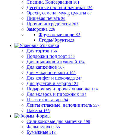
Специи, Консервация
101
Десертные пасты и начинки
130
Орехи, семена, мука, цукаты
86
Пищевая печать
26
Прочие ингредиенты
203
Заморозка
226
Фруктовые пюре
195
Ягоды/Фрукты
23
Упаковка
Для тортов
156
Подложки под торт
250
Для пряников и куличей
164
Для капкейков
167
Для макарон и моти
108
Для конфет и шоколада
247
Для рулетов и зефира
121
Подарочная и прочая упаковка
114
Для эклеров и пирожных
184
Пластиковая тара
94
Ленты атласные, наполинитель
557
Пакеты
168
Формы
Силиконовые для выпечки
198
Фальш-ярусы
55
Бумажные
213