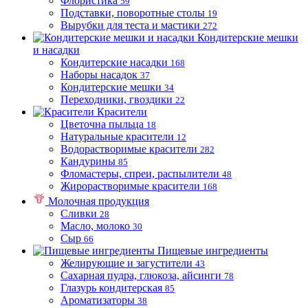
Флористика
59
Подставки, поворотные столы
19
Вырубки для теста и мастики
272
Кондитерские мешки
и насадки
Кондитерские насадки
168
Наборы насадок
37
Кондитерские мешки
34
Переходники, гвоздики
22
Красители
Цветочна пыльца
18
Натуральные красители
12
Водорастворимые красители
282
Кандурины
85
Фломастеры, спреи, распылители
48
Жирорастворимые красители
168
Молочная продукция
Сливки
28
Масло, молоко
30
Сыр
66
Пищевые ингредиенты
Желирующие и загустители
43
Сахарная пудра, глюкоза, айсинги
78
Глазурь кондитерская
85
Ароматизаторы
38