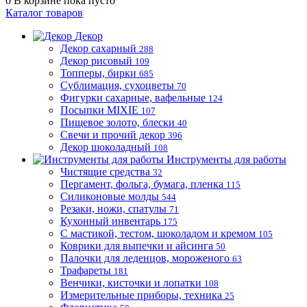
0
В корзине
пока пусто
Каталог товаров
Декор
Декор сахарный
288
Декор рисовый
109
Топперы, бирки
685
Сублимация, сухоцветы
70
Фигурки сахарные, вафельные
124
Посыпки MIXIE
107
Пищевое золото, блески
40
Свечи и прочий декор
396
Декор шоколадный
108
Инструменты для работы
Чистящие средства
32
Пергамент, фольга, бумага, пленка
115
Силиконовые молды
544
Резаки, ножи, спатулы
71
Кухонный инвентарь
175
С мастикой, тестом, шоколадом и кремом
105
Коврики для выпечки и айсинга
50
Палочки для леденцов, мороженого
63
Трафареты
181
Венчики, кисточки и лопатки
108
Измерительные приборы, техника
25