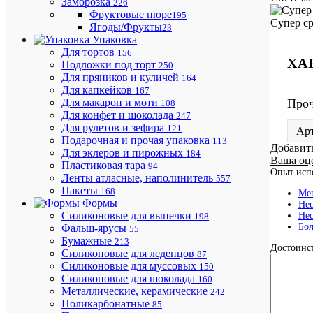
Заморозка
226
Фруктовые пюре
195
Супер ср
Ягоды/Фрукты
23
Упаковка
Для тортов
156
ХА
Подложки под торт
250
Для пряников и куличей
164
Для капкейков
167
Про
Для макарон и моти
108
Для конфет и шоколада
247
Для рулетов и зефира
121
Ар
Подарочная и прочая упаковка
113
Добавит
Для эклеров и пирожных
184
Ваша оц
Пластиковая тара
94
Опыт исп
Ленты атласные, наполинитель
557
Пакеты
168
Мен
Формы
Нес
Силиконовые для выпечки
Нес
198
Бол
Фальш-ярусы
55
Бумажные
213
Достоинст
Силиконовые для леденцов
87
Силиконовые для муссовых
150
Силиконовые для шоколада
160
Металлические, керамические
242
Поликарбонатные
85