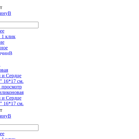
шт
В
ее
 1 клик
ие
нное
В
 просмотр
иликоновая
 и Сердце
1" 16*17 см.
шт
В
ее