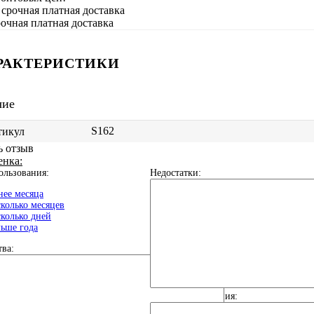
очная платная доставка
РАКТЕРИСТИКИ
чие
S162
тикул
ь отзыв
енка:
ользования:
Недостатки:
ее месяца
колько месяцев
колько дней
ьше года
ва:
Общие впечатления: