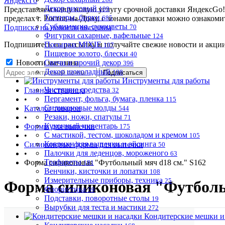
ЯндексГо
Декор рисовый
Представляем нашу новую услугу срочной доставки ЯндексGo! О
109
Топперы, бирки
пределах г. Ростов-на-Дону, с зонами доставки можно ознакоми
685
Сублимация, сухоцветы
Подписка на новости магазина
70
Фигурки сахарные, вафельные
124
Подпишитесь на рассылку и получайте свежие новости и акции
Посыпки MIXIE
107
Пищевое золото, блески
40
Новости магазина
Свечи и прочий декор
396
Декор шоколадный
108
Инструменты для работы
Чистящие средства
Главная страница
32
Пергамент, фольга, бумага, пленка
•
115
Силиконовые молды
Каталог товаров
544
Резаки, ножи, спатулы
•
71
Кухонный инвентарь
Формы для выпечки
175
С мастикой, тестом, шоколадом и кремом
•
105
Коврики для выпечки и айсинга
Силиконовые формы для выпечки
50
Палочки для леденцов, мороженого
•
63
Трафареты
Форма силиконовая "Футбольный мяч d18 см." S162
181
Венчики, кисточки и лопатки
108
Измерительные приборы, техника
25
Форма силиконовая "Футболь
Флористика
59
Подставки, поворотные столы
19
Вырубки для теста и мастики
272
Кондитерские мешки и