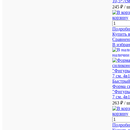
10,5*7см
245 ₽
/ 
корзину
Подробн
Купить в
Сравнен
В избра
наличии
Быстрый
Форма с
"Фигуры
7 см. 4в
263 ₽
/ 
корзину
Подробн