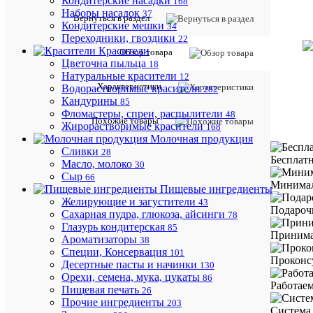
Кондитерские насадки
168
Наборы насадок
37
Вернуться в раздел
Кондитерские мешки
34
Переходники, гвоздики
22
Красители
Обзор товара
Цветочна пыльца
18
Натуральные красители
12
Характеристики
Водорастворимые красители
282
Кандурины
85
Фломастеры, спреи, распылители
48
Похожие товары
Жирорастворимые красители
168
Молочная продукция
Сливки
28
Бесплатн
Масло, молоко
30
Сыр
66
Минималь
Пищевые ингредиенты
Желирующие и загустители
43
Подароч
Сахарная пудра, глюкоза, айсинги
78
Глазурь кондитерская
85
Принима
Ароматизаторы
38
Специи, Консервация
101
Проконс
Десертные пасты и начинки
130
Орехи, семена, мука, цукаты
86
Работае
Пищевая печать
26
Прочие ингредиенты
203
Система