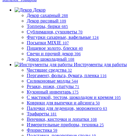
Декор
Декор сахарный
288
Декор рисовый
109
Топперы, бирки
685
Сублимация, сухоцветы
70
Фигурки сахарные, вафельные
124
Посыпки MIXIE
107
Пищевое золото, блески
40
Свечи и прочий декор
396
Декор шоколадный
108
Инструменты для работы
Чистящие средства
32
Пергамент, фольга, бумага, пленка
116
Силиконовые молды
544
Резаки, ножи, спатулы
71
Кухонный инвентарь
175
С мастикой, тестом, шоколадом и кремом
105
Коврики для выпечки и айсинга
50
Палочки для леденцов, мороженого
63
Трафареты
181
Венчики, кисточки и лопатки
108
Измерительные приборы, техника
25
Флористика
59
Подставки, поворотные столы
19