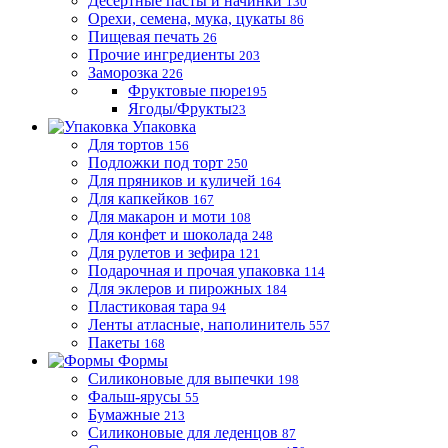
Десертные пасты и начинки
130
Орехи, семена, мука, цукаты
86
Пищевая печать
26
Прочие ингредиенты
203
Заморозка
226
Фруктовые пюре
195
Ягоды/Фрукты
23
Упаковка
Для тортов
156
Подложки под торт
250
Для пряников и куличей
164
Для капкейков
167
Для макарон и моти
108
Для конфет и шоколада
248
Для рулетов и зефира
121
Подарочная и прочая упаковка
114
Для эклеров и пирожных
184
Пластиковая тара
94
Ленты атласные, наполинитель
557
Пакеты
168
Формы
Силиконовые для выпечки
198
Фальш-ярусы
55
Бумажные
213
Силиконовые для леденцов
87