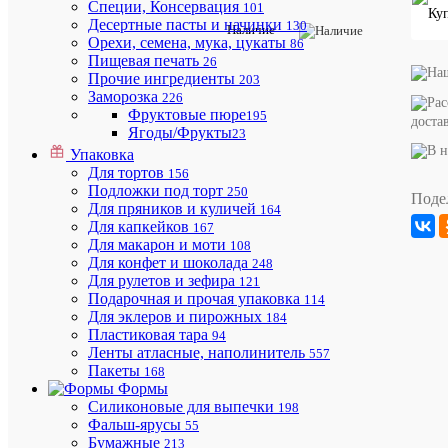
Специи, Консервация
101
Десертные пасты и начинки
130
Наличие
Описани
Орехи, семена, мука, цукаты
86
товара:
Пищевая печать
26
Форма
Прочие ингредиенты
203
для
Заморозка
226
муссовых
Фруктовые пюре
195
доста
десертов
Ягоды/Фрукты
23
"Цилиндр
Упаковка
70*40мм
Для тортов
6в1"
156
Д26
Подложки под торт
250
Поде
Для пряников и куличей
164
Для капкейков
167
Для макарон и моти
108
Для конфет и шоколада
248
Для рулетов и зефира
121
Подарочная и прочая упаковка
114
Для эклеров и пирожных
184
Пластиковая тара
94
Бесплат
Ленты атласные, наполинитель
557
доставка
Пакеты
168
по
Формы
Ростовс
Силиконовые для выпечки
198
области
Фальш-ярусы
55
и
Бумажные
213