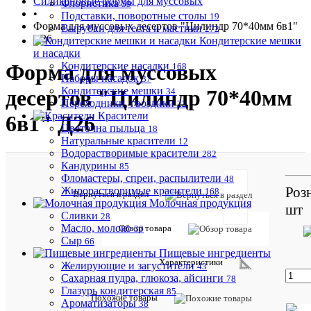
Силиконовые формы для муссовых
Флористика
59
•
Подставки, поворотные столы
19
Форма для муссовых десертов "Цилиндр 70*40мм 6в1"
Вырубки для теста и мастики
272
Д26
Кондитерские мешки
и насадки
Кондитерские насадки
Форма для муссовых
168
Наборы насадок
37
Кондитерские мешки
десертов "Цилиндр 70*40мм
34
Переходники, гвоздики
22
Красители
6в1" Д26
Цветочна пыльца
18
Натуральные красители
12
Водорастворимые красители
282
Кандурины
85
Фломастеры, спреи, распылители
48
Отзыво
Роз
Жирорастворимые красители
168
Вернуться в раздел
Молочная продукция
шт
Сливки
28
Масло, молоко
Обзор товара
30
Сыр
66
Пищевые ингредиенты
Добавить
Характеристики
Желирующие и загустители
43
отзыв
Сахарная пудра, глюкоза, айсинги
78
Глазурь кондитерская
85
Артикул:
Похожие товары
Ароматизаторы
Д26
38