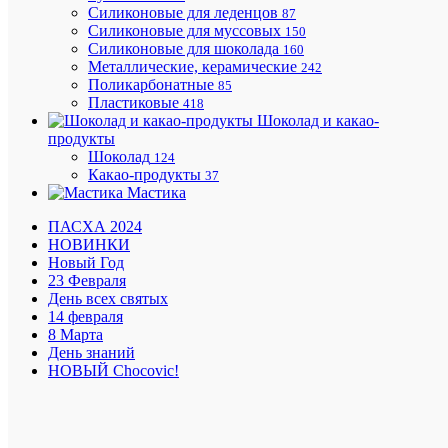
Краснод
Силиконовые для леденцов
87
краю
Силиконовые для муссовых
150
Силиконовые для шоколада
160
Металлические, керамические
242
Поликарбонатные
85
Пластиковые
418
Шоколад и какао-
Минима
продукты
заказ
Шоколад
124
на
Какао-продукты
37
доставку
Мастика
1500
руб.
ПАСХА 2024
НОВИНКИ
Новый Год
23 Февраля
Подароч
День всех святых
сертифи
14 февраля
8 Марта
День знаний
НОВЫЙ Chocovic!
Приним
все
способы
оплаты