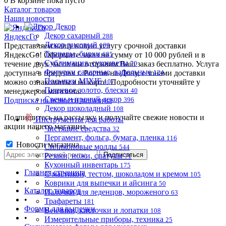
0
В корзине
пока пусто
Каталог товаров
Наши новости
Декор
Декор сахарный
ЯндексГо
288
Декор рисовый
Представляем нашу новую услугу срочной доставки
109
Топперы, бирки
ЯндексGo! Оформите заказ на сумму от 10 000 рублей и в
685
Сублимация, сухоцветы
течение двух часов мы отправим Ваш заказ бесплатно. Услуга
70
Фигурки сахарные, вафельные
доступна в пределах г. Ростов-на-Дону, с зонами доставки
124
Посыпки MIXIE
можно ознакомиться на карте. Подробности уточняйте у
107
Пищевое золото, блески
менеджеров магазина.
40
Свечи и прочий декор
Подписка на новости магазина
396
Декор шоколадный
108
Подпишитесь на рассылку и получайте свежие новости и
Инструменты для работы
акции нашего магазина.
Чистящие средства
32
Пергамент, фольга, бумага, пленка
116
Новости магазина
Силиконовые молды
544
Резаки, ножи, спатулы
71
Кухонный инвентарь
175
Главная страница
С мастикой, тестом, шоколадом и кремом
105
•
Коврики для выпечки и айсинга
50
Каталог товаров
Палочки для леденцов, мороженого
63
•
Трафареты
181
Формы для выпечки
Венчики, кисточки и лопатки
108
•
Измерительные приборы, техника
25