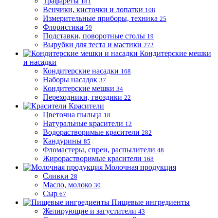
Трафареты
181
Венчики, кисточки и лопатки
108
Измерительные приборы, техника
25
Флористика
59
Подставки, поворотные столы
19
Вырубки для теста и мастики
272
Кондитерские мешки
и насадки
Кондитерские насадки
168
Наборы насадок
37
Кондитерские мешки
34
Переходники, гвоздики
22
Красители
Цветочна пыльца
18
Натуральные красители
12
Водорастворимые красители
282
Кандурины
85
Фломастеры, спреи, распылители
48
Жирорастворимые красители
168
Молочная продукция
Сливки
28
Масло, молоко
30
Сыр
67
Пищевые ингредиенты
Желирующие и загустители
43