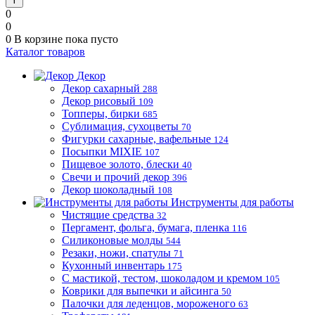
0
0
0
В корзине
пока пусто
Каталог товаров
Декор
Декор сахарный
288
Декор рисовый
109
Топперы, бирки
685
Сублимация, сухоцветы
70
Фигурки сахарные, вафельные
124
Посыпки MIXIE
107
Пищевое золото, блески
40
Свечи и прочий декор
396
Декор шоколадный
108
Инструменты для работы
Чистящие средства
32
Пергамент, фольга, бумага, пленка
116
Силиконовые молды
544
Резаки, ножи, спатулы
71
Кухонный инвентарь
175
С мастикой, тестом, шоколадом и кремом
105
Коврики для выпечки и айсинга
50
Палочки для леденцов, мороженого
63