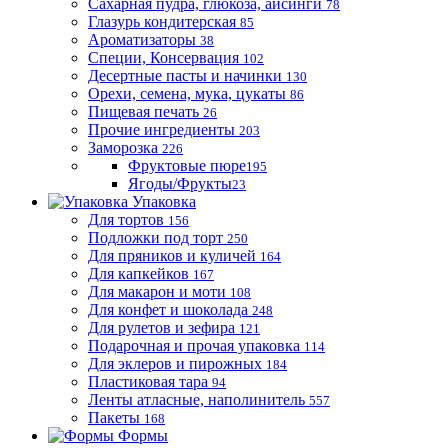
Сахарная пудра, глюкоза, айсинги
78
Глазурь кондитерская
85
Ароматизаторы
38
Специи, Консервация
102
Десертные пасты и начинки
130
Орехи, семена, мука, цукаты
86
Пищевая печать
26
Прочие ингредиенты
203
Заморозка
226
Фруктовые пюре
195
Ягоды/Фрукты
23
Упаковка
Для тортов
156
Подложки под торт
250
Для пряников и куличей
164
Для капкейков
167
Для макарон и моти
108
Для конфет и шоколада
248
Для рулетов и зефира
121
Подарочная и прочая упаковка
114
Для эклеров и пирожных
184
Пластиковая тара
94
Ленты атласные, наполинитель
557
Пакеты
168
Формы