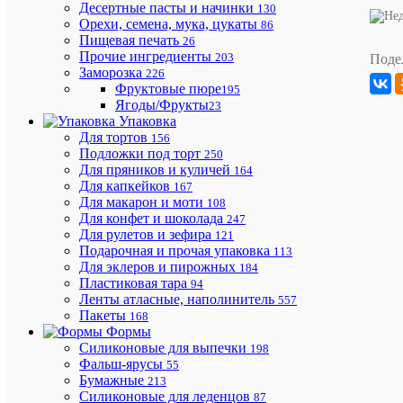
гаечный
Десертные пасты и начинки
130
разводной
Орехи, семена, мука, цукаты
86
мини"
Пищевая печать
26
Прочие ингредиенты
203
Поде
Заморозка
226
Фруктовые пюре
195
Ягоды/Фрукты
23
Упаковка
Для тортов
156
Подложки под торт
250
Для пряников и куличей
164
Бесплат
Для капкейков
167
доставка
Для макарон и моти
108
по
Для конфет и шоколада
247
Ростовс
Для рулетов и зефира
121
области
Подарочная и прочая упаковка
113
и
Для эклеров и пирожных
184
Краснод
Пластиковая тара
94
краю
Ленты атласные, наполинитель
557
Пакеты
168
Формы
Силиконовые для выпечки
198
Фальш-ярусы
55
Бумажные
213
Минима
Силиконовые для леденцов
87