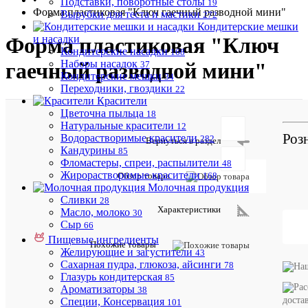
Подставки, поворотные столы
19
Форма пластиковая "Ключ гаечный разводной мини"
Вырубки для теста и мастики
272
Кондитерские мешки
и насадки
Форма пластиковая "Ключ
Кондитерские насадки
168
Наборы насадок
гаечный разводной мини"
37
Кондитерские мешки
34
Переходники, гвоздики
22
Красители
Цветочна пыльца
18
Натуральные красители
12
Отзывов:
Роз
Водорастворимые красители
282
Вернуться в раздел
Кандурины
85
Фломастеры, спреи, распылители
48
Жирорастворимые красители
Обзор товара
168
Молочная продукция
Сливки
28
Добавить
Характеристики
Масло, молоко
30
отзыв
Сыр
66
Пищевые ингредиенты
Похожие товары
Описани
Желирующие и загустители
43
товара:
Сахарная пудра, глюкоза, айсинги
78
Глазурь кондитерская
85
Форма
Ароматизаторы
38
пластиков
доста
Специи, Консервация
"Ключ
101