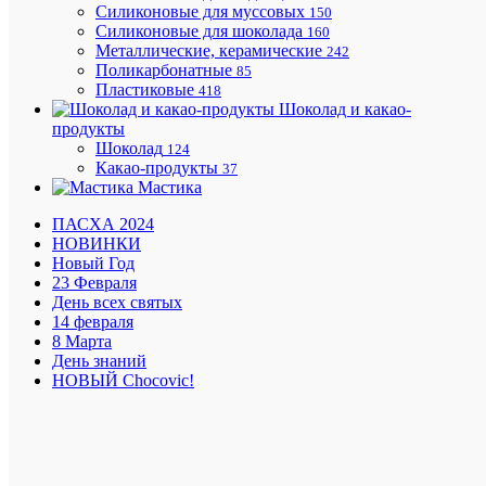
заказ
Силиконовые для муссовых
150
на
Силиконовые для шоколада
160
доставку
Металлические, керамические
242
1500
Поликарбонатные
85
руб.
Пластиковые
418
Шоколад и какао-
продукты
Шоколад
124
Подароч
Какао-продукты
37
сертифи
Мастика
ПАСХА 2024
НОВИНКИ
Новый Год
23 Февраля
Приним
День всех святых
все
14 февраля
способы
8 Марта
оплаты
День знаний
НОВЫЙ Chocovic!
Проконс
и
поможе
с