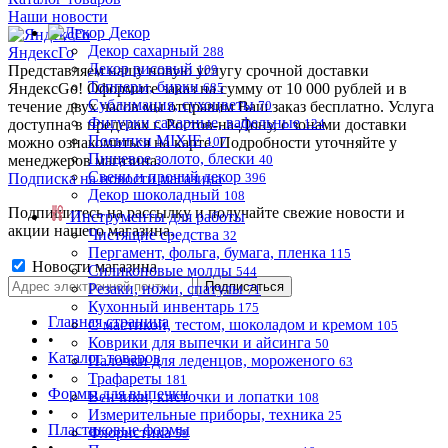
Наши новости
Декор
Декор сахарный
ЯндексГо
288
Декор рисовый
Представляем нашу новую услугу срочной доставки
109
Топперы, бирки
ЯндексGo! Оформите заказ на сумму от 10 000 рублей и в
685
Сублимация, сухоцветы
течение двух часов мы отправим Ваш заказ бесплатно. Услуга
70
Фигурки сахарные, вафельные
доступна в пределах г. Ростов-на-Дону, с зонами доставки
124
Посыпки MIXIE
можно ознакомиться на карте. Подробности уточняйте у
107
Пищевое золото, блески
менеджеров магазина.
40
Свечи и прочий декор
Подписка на новости магазина
396
Декор шоколадный
108
Подпишитесь на рассылку и получайте свежие новости и
Инструменты для работы
акции нашего магазина.
Чистящие средства
32
Пергамент, фольга, бумага, пленка
115
Новости магазина
Силиконовые молды
544
Резаки, ножи, спатулы
71
Кухонный инвентарь
175
Главная страница
С мастикой, тестом, шоколадом и кремом
105
•
Коврики для выпечки и айсинга
50
Каталог товаров
Палочки для леденцов, мороженого
63
•
Трафареты
181
Формы для выпечки
Венчики, кисточки и лопатки
108
•
Измерительные приборы, техника
25
Пластиковые формы
Флористика
59
•