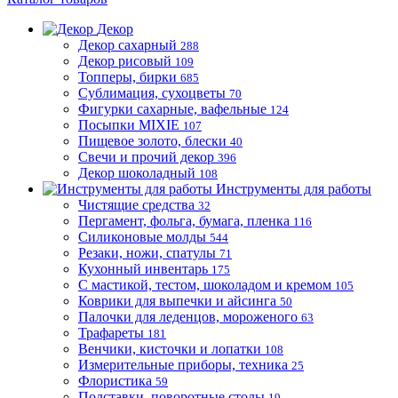
Декор
Декор сахарный
288
Декор рисовый
109
Топперы, бирки
685
Сублимация, сухоцветы
70
Фигурки сахарные, вафельные
124
Посыпки MIXIE
107
Пищевое золото, блески
40
Свечи и прочий декор
396
Декор шоколадный
108
Инструменты для работы
Чистящие средства
32
Пергамент, фольга, бумага, пленка
116
Силиконовые молды
544
Резаки, ножи, спатулы
71
Кухонный инвентарь
175
С мастикой, тестом, шоколадом и кремом
105
Коврики для выпечки и айсинга
50
Палочки для леденцов, мороженого
63
Трафареты
181
Венчики, кисточки и лопатки
108
Измерительные приборы, техника
25
Флористика
59
Подставки, поворотные столы
19