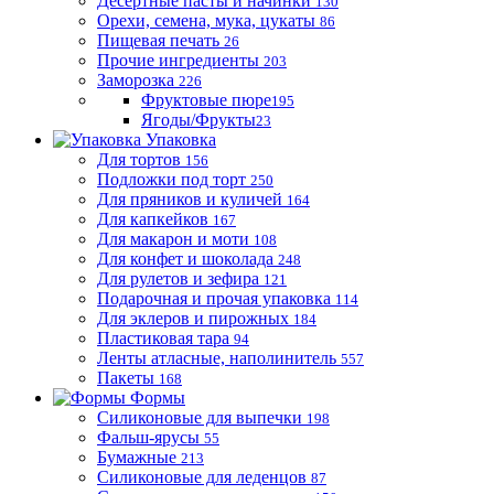
Десертные пасты и начинки
130
Орехи, семена, мука, цукаты
86
Пищевая печать
26
Прочие ингредиенты
203
Заморозка
226
Фруктовые пюре
195
Ягоды/Фрукты
23
Упаковка
Для тортов
156
Подложки под торт
250
Для пряников и куличей
164
Для капкейков
167
Для макарон и моти
108
Для конфет и шоколада
248
Для рулетов и зефира
121
Подарочная и прочая упаковка
114
Для эклеров и пирожных
184
Пластиковая тара
94
Ленты атласные, наполинитель
557
Пакеты
168
Формы
Силиконовые для выпечки
198
Фальш-ярусы
55
Бумажные
213
Силиконовые для леденцов
87