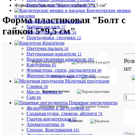
Вырубки для теста и мастики
Форма пластиковая "Болт с гайкой 5*9,5 см"
272
Кондитерские мешки
и насадки
Форма пластиковая "Болт с
Кондитерские насадки
168
Наборы насадок
37
гайкой 5*9,5 см"
Кондитерские мешки
34
Переходники, гвоздики
22
Красители
Цветочна пыльца
18
Натуральные красители
12
Отзывов:
Водорастворимые красители
Роз
282
Вернуться в раздел
Кандурины
85
шт
Фломастеры, спреи, распылители
48
Жирорастворимые красители
168
Обзор товара
Молочная продукция
Сливки
28
Добавить
Характеристики
Масло, молоко
30
отзыв
Сыр
66
Пищевые ингредиенты
Артикул:
Похожие товары
Желирующие и загустители
43
897БП
Сахарная пудра, глюкоза, айсинги
78
Глазурь кондитерская
85
Наличие
Описани
Ароматизаторы
38
товара:
Специи, Консервация
101