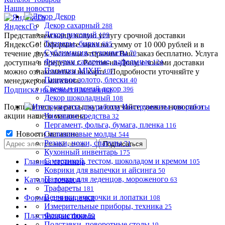
Наши новости
Декор
Декор сахарный
ЯндексГо
288
Декор рисовый
Представляем нашу новую услугу срочной доставки
109
Топперы, бирки
ЯндексGo! Оформите заказ на сумму от 10 000 рублей и в
685
Сублимация, сухоцветы
течение двух часов мы отправим Ваш заказ бесплатно. Услуга
70
Фигурки сахарные, вафельные
доступна в пределах г. Ростов-на-Дону, с зонами доставки
124
Посыпки MIXIE
можно ознакомиться на карте. Подробности уточняйте у
107
Пищевое золото, блески
менеджеров магазина.
40
Свечи и прочий декор
Подписка на новости магазина
396
Декор шоколадный
108
Подпишитесь на рассылку и получайте свежие новости и
Инструменты для работы
акции нашего магазина.
Чистящие средства
32
Пергамент, фольга, бумага, пленка
116
Новости магазина
Силиконовые молды
544
Резаки, ножи, спатулы
71
Кухонный инвентарь
175
С мастикой, тестом, шоколадом и кремом
Главная страница
105
Коврики для выпечки и айсинга
•
50
Палочки для леденцов, мороженого
Каталог товаров
63
Трафареты
•
181
Венчики, кисточки и лопатки
Формы для выпечки
108
Измерительные приборы, техника
•
25
Флористика
Пластиковые формы
59
Подставки, поворотные столы
•
19