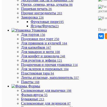
Десертные пасты и начинки
130
Форма
Орехи, семена, мука, цукаты
пластиков
86
"Болт
Пищевая печать
26
доста
с
Прочие ингредиенты
203
гайкой
Заморозка
226
5*9,5
Фруктовые пюре
195
см"
Ягоды/Фрукты
23
Поде
Упаковка
Для тортов
156
Подложки под торт
250
Для пряников и куличей
164
Для капкейков
167
Для макарон и моти
108
Для конфет и шоколада
248
Для рулетов и зефира
121
Бесплат
Подарочная и прочая упаковка
114
доставка
Для эклеров и пирожных
184
по
Пластиковая тара
94
Ростовс
Ленты атласные, наполинитель
557
области
Пакеты
168
и
Формы
Краснод
Силиконовые для выпечки
198
краю
Фальш-ярусы
55
Бумажные
213
Силиконовые для леденцов
87