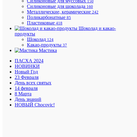
Силиконовые для муссовых
150
Силиконовые для шоколада
160
Металлические, керамические
242
Минима
Поликарбонатные
85
заказ
Пластиковые
418
на
Шоколад и какао-
доставку
продукты
1500
Шоколад
124
руб.
Какао-продукты
37
Мастика
ПАСХА 2024
Подароч
НОВИНКИ
сертифи
Новый Год
23 Февраля
День всех святых
14 февраля
8 Марта
День знаний
Приним
НОВЫЙ Chocovic!
все
способы
оплаты