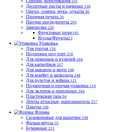
Специи, Консервация
101
Десертные пасты и начинки
130
Орехи, семена, мука, цукаты
86
Пищевая печать
26
Прочие ингредиенты
203
Заморозка
226
Фруктовые пюре
195
Ягоды/Фрукты
23
Упаковка
Для тортов
156
Подложки под торт
250
Для пряников и куличей
164
Для капкейков
167
Для макарон и моти
108
Для конфет и шоколада
248
Для рулетов и зефира
121
Подарочная и прочая упаковка
114
Для эклеров и пирожных
184
Пластиковая тара
94
Ленты атласные, наполинитель
557
Пакеты
168
Формы
Силиконовые для выпечки
198
Фальш-ярусы
55
Бумажные
213