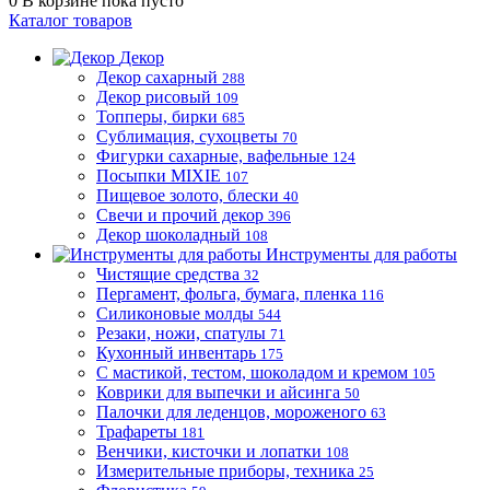
0
В корзине
пока пусто
Каталог товаров
Декор
Декор сахарный
288
Декор рисовый
109
Топперы, бирки
685
Сублимация, сухоцветы
70
Фигурки сахарные, вафельные
124
Посыпки MIXIE
107
Пищевое золото, блески
40
Свечи и прочий декор
396
Декор шоколадный
108
Инструменты для работы
Чистящие средства
32
Пергамент, фольга, бумага, пленка
116
Силиконовые молды
544
Резаки, ножи, спатулы
71
Кухонный инвентарь
175
С мастикой, тестом, шоколадом и кремом
105
Коврики для выпечки и айсинга
50
Палочки для леденцов, мороженого
63
Трафареты
181
Венчики, кисточки и лопатки
108
Измерительные приборы, техника
25