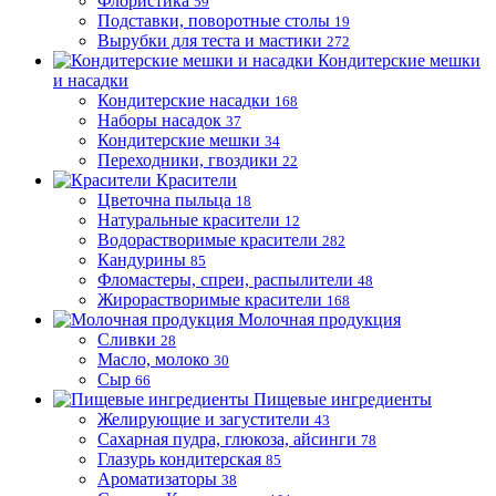
Флористика
59
Подставки, поворотные столы
19
Вырубки для теста и мастики
272
Кондитерские мешки
и насадки
Кондитерские насадки
168
Наборы насадок
37
Кондитерские мешки
34
Переходники, гвоздики
22
Красители
Цветочна пыльца
18
Натуральные красители
12
Водорастворимые красители
282
Кандурины
85
Фломастеры, спреи, распылители
48
Жирорастворимые красители
168
Молочная продукция
Сливки
28
Масло, молоко
30
Сыр
66
Пищевые ингредиенты
Желирующие и загустители
43
Сахарная пудра, глюкоза, айсинги
78
Глазурь кондитерская
85
Ароматизаторы
38