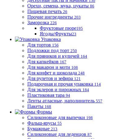
Десертные пасты и начинки
130
Орехи, семена, мука, цукаты
86
Пищевая печать
26
Прочие ингредиенты
203
Заморозка
226
Фруктовые пюре
195
Ягоды/Фрукты
23
Упаковка
Для тортов
156
Подложки под торт
250
Для пряников и куличей
164
Для капкейков
167
Для макарон и моти
108
Для конфет и шоколада
248
Для рулетов и зефира
121
Подарочная и прочая упаковка
114
Для эклеров и пирожных
184
Пластиковая тара
94
Ленты атласные, наполинитель
557
Пакеты
168
Формы
Силиконовые для выпечки
198
Фальш-ярусы
55
Бумажные
213
Силиконовые для леденцов
87