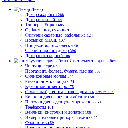
Декор
Декор сахарный
288
Декор рисовый
109
Топперы, бирки
685
Сублимация, сухоцветы
70
Фигурки сахарные, вафельные
124
Посыпки MIXIE
107
Пищевое золото, блески
40
Свечи и прочий декор
396
Декор шоколадный
108
Инструменты для работы
Чистящие средства
32
Пергамент, фольга, бумага, пленка
116
Силиконовые молды
544
Резаки, ножи, спатулы
71
Кухонный инвентарь
175
С мастикой, тестом, шоколадом и кремом
105
Коврики для выпечки и айсинга
50
Палочки для леденцов, мороженого
63
Трафареты
181
Венчики, кисточки и лопатки
108
Измерительные приборы, техника
25
Флористика
59
Подставки, поворотные столы
19