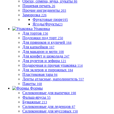
Орехи, семена, мука, цукаты
86
Пищевая печать
26
Прочие ингредиенты
203
Заморозка
226
Фруктовые пюре
195
Ягоды/Фрукты
23
Упаковка
Для тортов
156
Подложки под торт
250
Для пряников и куличей
164
Для капкейков
167
Для макарон и моти
108
Для конфет и шоколада
247
Для рулетов и зефира
121
Подарочная и прочая упаковка
114
Для эклеров и пирожных
184
Пластиковая тара
94
Ленты атласные, наполинитель
557
Пакеты
168
Формы
Силиконовые для выпечки
198
Фальш-ярусы
55
Бумажные
213
Силиконовые для леденцов
87
Силиконовые для муссовых
150