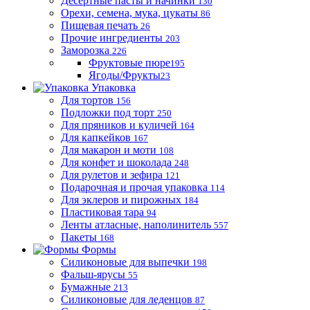
Десертные пасты и начинки
130
Орехи, семена, мука, цукаты
86
Пищевая печать
26
Прочие ингредиенты
203
Заморозка
226
Фруктовые пюре
195
Ягоды/Фрукты
23
Упаковка
Для тортов
156
Подложки под торт
250
Для пряников и куличей
164
Для капкейков
167
Для макарон и моти
108
Для конфет и шоколада
248
Для рулетов и зефира
121
Подарочная и прочая упаковка
114
Для эклеров и пирожных
184
Пластиковая тара
94
Ленты атласные, наполинитель
557
Пакеты
168
Формы
Силиконовые для выпечки
198
Фальш-ярусы
55
Бумажные
213
Силиконовые для леденцов
87