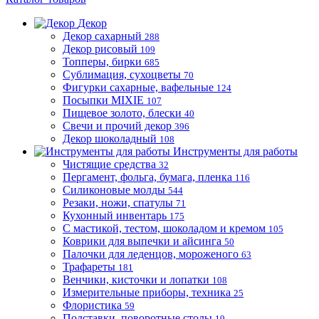
Декор
Декор сахарный
288
Декор рисовый
109
Топперы, бирки
685
Сублимация, сухоцветы
70
Фигурки сахарные, вафельные
124
Посыпки MIXIE
107
Пищевое золото, блески
40
Свечи и прочий декор
396
Декор шоколадный
108
Инструменты для работы
Чистящие средства
32
Пергамент, фольга, бумага, пленка
116
Силиконовые молды
544
Резаки, ножи, спатулы
71
Кухонный инвентарь
175
С мастикой, тестом, шоколадом и кремом
105
Коврики для выпечки и айсинга
50
Палочки для леденцов, мороженого
63
Трафареты
181
Венчики, кисточки и лопатки
108
Измерительные приборы, техника
25
Флористика
59
Подставки, поворотные столы
19