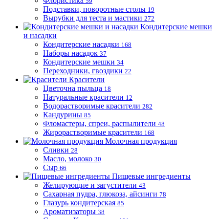
Флористика
59
Подставки, поворотные столы
19
Вырубки для теста и мастики
272
Кондитерские мешки
и насадки
Кондитерские насадки
168
Наборы насадок
37
Кондитерские мешки
34
Переходники, гвоздики
22
Красители
Цветочна пыльца
18
Натуральные красители
12
Водорастворимые красители
282
Кандурины
85
Фломастеры, спреи, распылители
48
Жирорастворимые красители
168
Молочная продукция
Сливки
28
Масло, молоко
30
Сыр
66
Пищевые ингредиенты
Желирующие и загустители
43
Сахарная пудра, глюкоза, айсинги
78
Глазурь кондитерская
85
Ароматизаторы
38