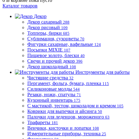
0
В корзине
пока пусто
Каталог товаров
Декор
Декор сахарный
288
Декор рисовый
109
Топперы, бирки
685
Сублимация, сухоцветы
70
Фигурки сахарные, вафельные
124
Посыпки MIXIE
107
Пищевое золото, блески
40
Свечи и прочий декор
396
Декор шоколадный
108
Инструменты для работы
Чистящие средства
32
Пергамент, фольга, бумага, пленка
115
Силиконовые молды
544
Резаки, ножи, спатулы
71
Кухонный инвентарь
175
С мастикой, тестом, шоколадом и кремом
105
Коврики для выпечки и айсинга
50
Палочки для леденцов, мороженого
63
Трафареты
181
Венчики, кисточки и лопатки
108
Измерительные приборы, техника
25