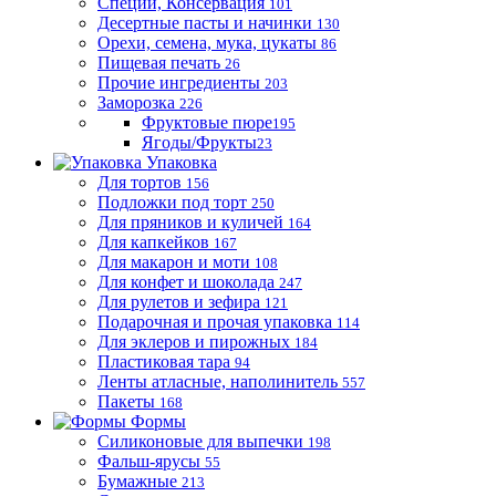
Специи, Консервация
101
Десертные пасты и начинки
130
Орехи, семена, мука, цукаты
86
Пищевая печать
26
Прочие ингредиенты
203
Заморозка
226
Фруктовые пюре
195
Ягоды/Фрукты
23
Упаковка
Для тортов
156
Подложки под торт
250
Для пряников и куличей
164
Для капкейков
167
Для макарон и моти
108
Для конфет и шоколада
247
Для рулетов и зефира
121
Подарочная и прочая упаковка
114
Для эклеров и пирожных
184
Пластиковая тара
94
Ленты атласные, наполинитель
557
Пакеты
168
Формы
Силиконовые для выпечки
198
Фальш-ярусы
55
Бумажные
213