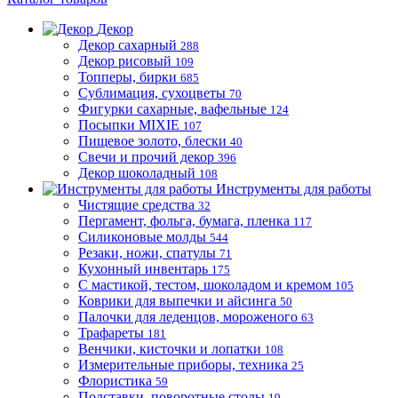
Декор
Декор сахарный
288
Декор рисовый
109
Топперы, бирки
685
Сублимация, сухоцветы
70
Фигурки сахарные, вафельные
124
Посыпки MIXIE
107
Пищевое золото, блески
40
Свечи и прочий декор
396
Декор шоколадный
108
Инструменты для работы
Чистящие средства
32
Пергамент, фольга, бумага, пленка
117
Силиконовые молды
544
Резаки, ножи, спатулы
71
Кухонный инвентарь
175
С мастикой, тестом, шоколадом и кремом
105
Коврики для выпечки и айсинга
50
Палочки для леденцов, мороженого
63
Трафареты
181
Венчики, кисточки и лопатки
108
Измерительные приборы, техника
25
Флористика
59
Подставки, поворотные столы
19