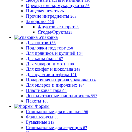
Десертные пасты и начинки
130
Орехи, семена, мука, цукаты
86
Пищевая печать
26
Прочие ингредиенты
203
Заморозка
226
Фруктовые пюре
195
Ягоды/Фрукты
23
Упаковка
Для тортов
156
Подложки под торт
250
Для пряников и куличей
164
Для капкейков
167
Для макарон и моти
108
Для конфет и шоколада
248
Для рулетов и зефира
121
Подарочная и прочая упаковка
114
Для эклеров и пирожных
184
Пластиковая тара
94
Ленты атласные, наполинитель
557
Пакеты
168
Формы
Силиконовые для выпечки
198
Фальш-ярусы
55
Бумажные
213
Силиконовые для леденцов
87