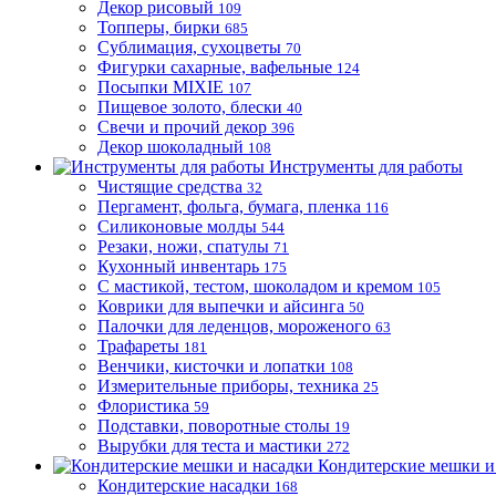
Декор рисовый
109
Топперы, бирки
685
Сублимация, сухоцветы
70
Фигурки сахарные, вафельные
124
Посыпки MIXIE
107
Пищевое золото, блески
40
Свечи и прочий декор
396
Декор шоколадный
108
Инструменты для работы
Чистящие средства
32
Пергамент, фольга, бумага, пленка
116
Силиконовые молды
544
Резаки, ножи, спатулы
71
Кухонный инвентарь
175
С мастикой, тестом, шоколадом и кремом
105
Коврики для выпечки и айсинга
50
Палочки для леденцов, мороженого
63
Трафареты
181
Венчики, кисточки и лопатки
108
Измерительные приборы, техника
25
Флористика
59
Подставки, поворотные столы
19
Вырубки для теста и мастики
272
Кондитерские мешки и
Кондитерские насадки
168