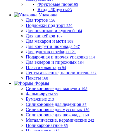
Фруктовые пюре
195
Ягоды/Фрукты
23
Упаковка
Для тортов
156
Подложки под торт
250
Для пряников и куличей
164
Для капкейков
167
Для макарон и моти
108
Для конфет и шоколада
247
Для рулетов и зефира
121
Подарочная и прочая упаковка
114
Для эклеров и пирожных
184
Пластиковая тара
94
Ленты атласные, наполинитель
557
Пакеты
168
Формы
Силиконовые для выпечки
198
Фальш-ярусы
55
Бумажные
213
Силиконовые для леденцов
87
Силиконовые для муссовых
150
Силиконовые для шоколада
160
Металлические, керамические
242
Поликарбонатные
85
Пластиковые
418