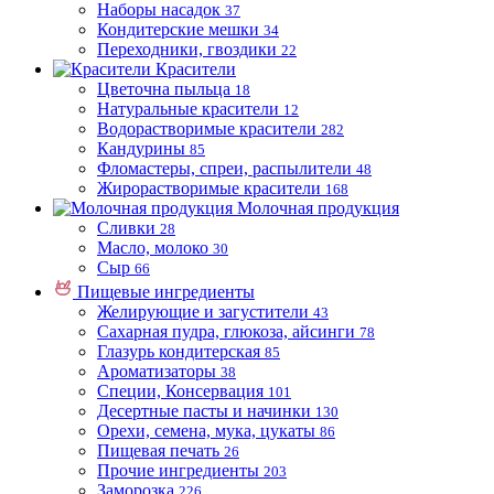
Наборы насадок
37
Кондитерские мешки
34
Переходники, гвоздики
22
Красители
Цветочна пыльца
18
Натуральные красители
12
Водорастворимые красители
282
Кандурины
85
Фломастеры, спреи, распылители
48
Жирорастворимые красители
168
Молочная продукция
Сливки
28
Масло, молоко
30
Сыр
66
Пищевые ингредиенты
Желирующие и загустители
43
Сахарная пудра, глюкоза, айсинги
78
Глазурь кондитерская
85
Ароматизаторы
38
Специи, Консервация
101
Десертные пасты и начинки
130
Орехи, семена, мука, цукаты
86
Пищевая печать
26
Прочие ингредиенты
203
Заморозка
226