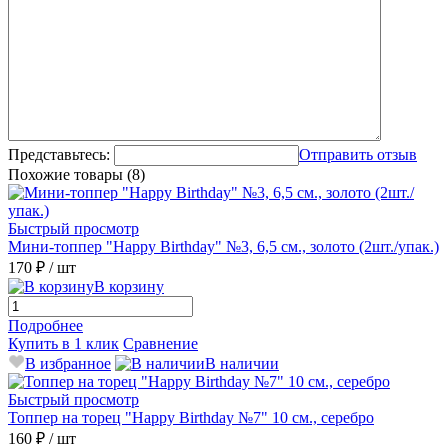
Представьтесь:
Отправить отзыв
Похожие товары (8)
Быстрый просмотр
Мини-топпер "Happy Birthday" №3, 6,5 см., золото (2шт./упак.)
170 ₽
/ шт
В корзину
Подробнее
Купить в 1 клик
Сравнение
В избранное
В наличии
Быстрый просмотр
Топпер на торец "Happy Birthday №7" 10 см., серебро
160 ₽
/ шт