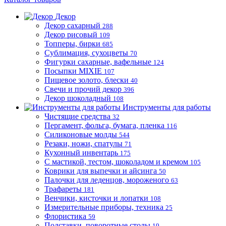
Декор
Декор сахарный
288
Декор рисовый
109
Топперы, бирки
685
Сублимация, сухоцветы
70
Фигурки сахарные, вафельные
124
Посыпки MIXIE
107
Пищевое золото, блески
40
Свечи и прочий декор
396
Декор шоколадный
108
Инструменты для работы
Чистящие средства
32
Пергамент, фольга, бумага, пленка
116
Силиконовые молды
544
Резаки, ножи, спатулы
71
Кухонный инвентарь
175
С мастикой, тестом, шоколадом и кремом
105
Коврики для выпечки и айсинга
50
Палочки для леденцов, мороженого
63
Трафареты
181
Венчики, кисточки и лопатки
108
Измерительные приборы, техника
25
Флористика
59
Подставки, поворотные столы
19