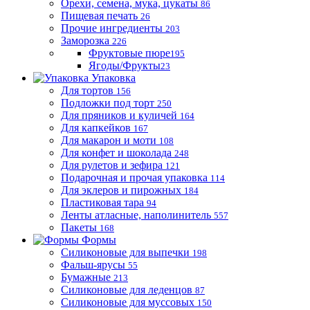
Орехи, семена, мука, цукаты
86
Пищевая печать
26
Прочие ингредиенты
203
Заморозка
226
Фруктовые пюре
195
Ягоды/Фрукты
23
Упаковка
Для тортов
156
Подложки под торт
250
Для пряников и куличей
164
Для капкейков
167
Для макарон и моти
108
Для конфет и шоколада
248
Для рулетов и зефира
121
Подарочная и прочая упаковка
114
Для эклеров и пирожных
184
Пластиковая тара
94
Ленты атласные, наполинитель
557
Пакеты
168
Формы
Силиконовые для выпечки
198
Фальш-ярусы
55
Бумажные
213
Силиконовые для леденцов
87
Силиконовые для муссовых
150