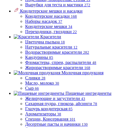
Вырубки для теста и мастики
272
Кондитерские мешки и насадки
Кондитерские насадки
168
Наборы насадок
37
Кондитерские мешки
34
Переходники, гвоздики
22
Красители
Цветочна пыльца
18
Натуральные красители
12
Водорастворимые красители
282
Кандурины
85
Фломастеры, спреи, распылители
48
Жирорастворимые красители
168
Молочная продукция
Сливки
28
Масло, молоко
30
Сыр
66
Пищевые ингредиенты
Желирующие и загустители
43
Сахарная пудра, глюкоза, айсинги
78
Глазурь кондитерская
85
Ароматизаторы
38
Специи, Консервация
101
Десертные пасты и начинки
130