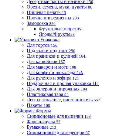
Десертные пасты и начинки
130
Орехи, семена, мука, цукаты
86
Пищевая печать
26
Прочие ингредиенты
203
Заморозка
226
Фруктовые пюре
195
Ягоды/Фрукты
23
Упаковка
Для тортов
156
Подложки под торт
250
Для пряников и куличей
164
Для капкейков
167
Для макарон и моти
108
Для конфет и шоколада
248
Для рулетов и зефира
121
Подарочная и прочая упаковка
114
Для эклеров и пирожных
184
Пластиковая тара
94
Ленты атласные, наполинитель
557
Пакеты
168
Формы
Силиконовые для выпечки
198
Фальш-ярусы
55
Бумажные
213
Силиконовые для леденцов
87