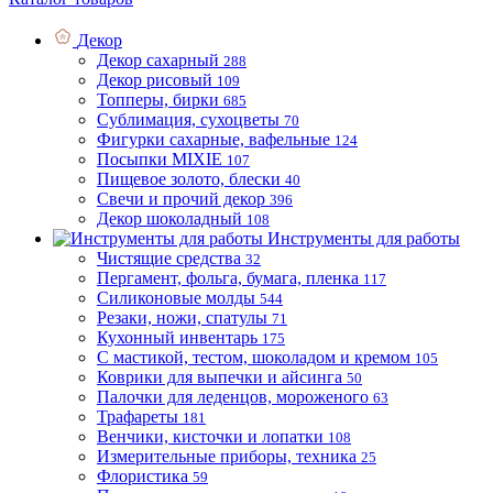
Декор
Декор сахарный
288
Декор рисовый
109
Топперы, бирки
685
Сублимация, сухоцветы
70
Фигурки сахарные, вафельные
124
Посыпки MIXIE
107
Пищевое золото, блески
40
Свечи и прочий декор
396
Декор шоколадный
108
Инструменты для работы
Чистящие средства
32
Пергамент, фольга, бумага, пленка
117
Силиконовые молды
544
Резаки, ножи, спатулы
71
Кухонный инвентарь
175
С мастикой, тестом, шоколадом и кремом
105
Коврики для выпечки и айсинга
50
Палочки для леденцов, мороженого
63
Трафареты
181
Венчики, кисточки и лопатки
108
Измерительные приборы, техника
25
Флористика
59