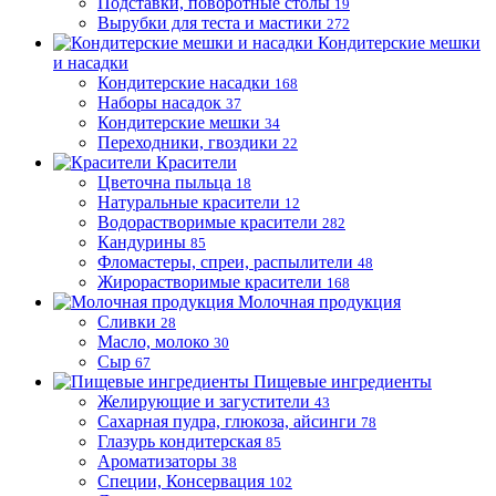
Подставки, поворотные столы
19
Вырубки для теста и мастики
272
Кондитерские мешки
и насадки
Кондитерские насадки
168
Наборы насадок
37
Кондитерские мешки
34
Переходники, гвоздики
22
Красители
Цветочна пыльца
18
Натуральные красители
12
Водорастворимые красители
282
Кандурины
85
Фломастеры, спреи, распылители
48
Жирорастворимые красители
168
Молочная продукция
Сливки
28
Масло, молоко
30
Сыр
67
Пищевые ингредиенты
Желирующие и загустители
43
Сахарная пудра, глюкоза, айсинги
78
Глазурь кондитерская
85
Ароматизаторы
38
Специи, Консервация
102