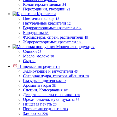
Кондитерские мешки
34
Переходники, гвоздики
22
Красители
Цветочна пыльца
18
Натуральные красители
12
Водорастворимые красители
282
Кандурины
85
Фломастеры, спреи, распылители
48
Жирорастворимые красители
168
Молочная продукция
Сливки
28
Масло, молоко
30
Сыр
66
Пищевые ингредиенты
Желирующие и загустители
43
Сахарная пудра, глюкоза, айсинги
78
Глазурь кондитерская
85
Ароматизаторы
38
Специи, Консервация
101
Десертные пасты и начинки
130
Орехи, семена, мука, цукаты
86
Пищевая печать
26
Прочие ингредиенты
203
Заморозка
226