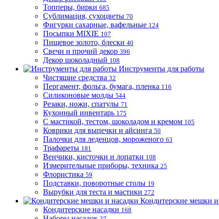
Топперы, бирки
685
Сублимация, сухоцветы
70
Фигурки сахарные, вафельные
124
Посыпки MIXIE
107
Пищевое золото, блески
40
Свечи и прочий декор
396
Декор шоколадный
108
Инструменты для работы
Чистящие средства
32
Пергамент, фольга, бумага, пленка
116
Силиконовые молды
544
Резаки, ножи, спатулы
71
Кухонный инвентарь
175
С мастикой, тестом, шоколадом и кремом
105
Коврики для выпечки и айсинга
50
Палочки для леденцов, мороженого
63
Трафареты
181
Венчики, кисточки и лопатки
108
Измерительные приборы, техника
25
Флористика
59
Подставки, поворотные столы
19
Вырубки для теста и мастики
272
Кондитерские мешки и
Кондитерские насадки
168
Наборы насадок
37