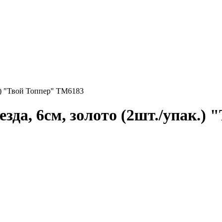
к.) "Твой Топпер" ТМ6183
зда, 6см, золото (2шт./упак.)