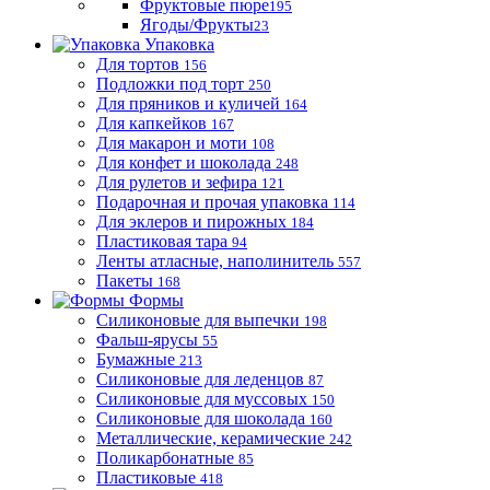
Фруктовые пюре
195
Ягоды/Фрукты
23
Упаковка
Для тортов
156
Подложки под торт
250
Для пряников и куличей
164
Для капкейков
167
Для макарон и моти
108
Для конфет и шоколада
248
Для рулетов и зефира
121
Подарочная и прочая упаковка
114
Для эклеров и пирожных
184
Пластиковая тара
94
Ленты атласные, наполинитель
557
Пакеты
168
Формы
Силиконовые для выпечки
198
Фальш-ярусы
55
Бумажные
213
Силиконовые для леденцов
87
Силиконовые для муссовых
150
Силиконовые для шоколада
160
Металлические, керамические
242
Поликарбонатные
85
Пластиковые
418