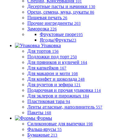
Специи, Консервация
101
Десертные пасты и начинки
130
Орехи, семена, мука, цукаты
86
Пищевая печать
26
Прочие ингредиенты
203
Заморозка
226
Фруктовые пюре
195
Ягоды/Фрукты
23
Упаковка
Для тортов
156
Подложки под торт
250
Для пряников и куличей
164
Для капкейков
167
Для макарон и моти
108
Для конфет и шоколада
248
Для рулетов и зефира
121
Подарочная и прочая упаковка
114
Для эклеров и пирожных
184
Пластиковая тара
94
Ленты атласные, наполинитель
557
Пакеты
168
Формы
Силиконовые для выпечки
198
Фальш-ярусы
55
Бумажные
213