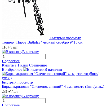
Быстрый просмотр
Топпер "Happy Birthday" черный серебро 9*15 см.
116 ₽
/ шт
В корзину
Подробнее
Купить в 1 клик
Сравнение
В избранное
В наличии
Быстрый просмотр
Бирка акриловая "Олененок спящий" 4 см., золото (5шт./упак.)
231 ₽
/ шт
В корзину
Подробнее