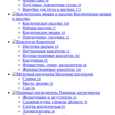
Флористика
59
Подставки, поворотные столы
19
Вырубки для теста и мастики
272
Кондитерские мешки
и насадки
Кондитерские насадки
168
Наборы насадок
37
Кондитерские мешки
34
Переходники, гвоздики
22
Красители
Цветочна пыльца
18
Натуральные красители
12
Водорастворимые красители
282
Кандурины
85
Фломастеры, спреи, распылители
48
Жирорастворимые красители
168
Молочная продукция
Сливки
28
Масло, молоко
30
Сыр
66
Пищевые ингредиенты
Желирующие и загустители
43
Сахарная пудра, глюкоза, айсинги
78
Глазурь кондитерская
85
Ароматизаторы
38