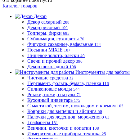
0
В корзине
пока пусто
Каталог товаров
Декор
Декор сахарный
288
Декор рисовый
109
Топперы, бирки
685
Сублимация, сухоцветы
70
Фигурки сахарные, вафельные
124
Посыпки MIXIE
107
Пищевое золото, блески
40
Свечи и прочий декор
396
Декор шоколадный
108
Инструменты для работы
Чистящие средства
32
Пергамент, фольга, бумага, пленка
116
Силиконовые молды
544
Резаки, ножи, спатулы
71
Кухонный инвентарь
175
С мастикой, тестом, шоколадом и кремом
105
Коврики для выпечки и айсинга
50
Палочки для леденцов, мороженого
63
Трафареты
181
Венчики, кисточки и лопатки
108
Измерительные приборы, техника
25