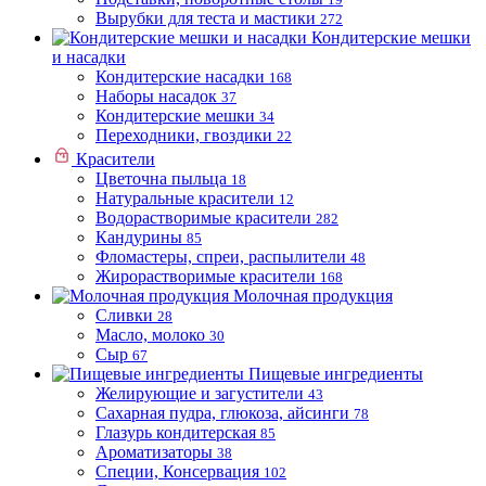
Вырубки для теста и мастики
272
Кондитерские мешки
и насадки
Кондитерские насадки
168
Наборы насадок
37
Кондитерские мешки
34
Переходники, гвоздики
22
Красители
Цветочна пыльца
18
Натуральные красители
12
Водорастворимые красители
282
Кандурины
85
Фломастеры, спреи, распылители
48
Жирорастворимые красители
168
Молочная продукция
Сливки
28
Масло, молоко
30
Сыр
67
Пищевые ингредиенты
Желирующие и загустители
43
Сахарная пудра, глюкоза, айсинги
78
Глазурь кондитерская
85
Ароматизаторы
38
Специи, Консервация
102