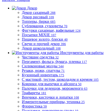
Декор
Декор сахарный
288
Декор рисовый
109
Топперы, бирки
685
Сублимация, сухоцветы
70
Фигурки сахарные, вафельные
124
Посыпки MIXIE
107
Пищевое золото, блески
40
Свечи и прочий декор
396
Декор шоколадный
108
Инструменты для работы
Чистящие средства
32
Пергамент, фольга, бумага, пленка
117
Силиконовые молды
544
Резаки, ножи, спатулы
71
Кухонный инвентарь
175
С мастикой, тестом, шоколадом и кремом
105
Коврики для выпечки и айсинга
50
Палочки для леденцов, мороженого
63
Трафареты
181
Венчики, кисточки и лопатки
108
Измерительные приборы, техника
25
Флористика
59
Подставки, поворотные столы
19