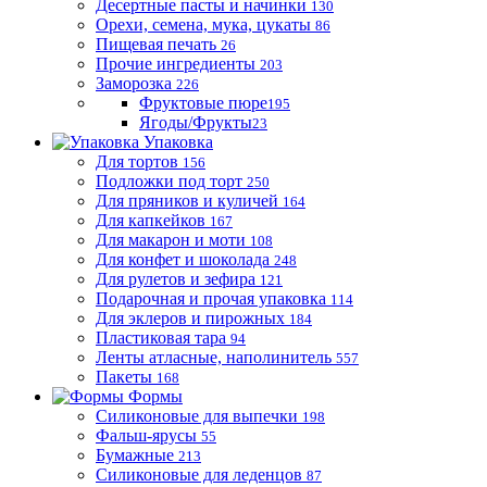
Десертные пасты и начинки
130
Орехи, семена, мука, цукаты
86
Пищевая печать
26
Прочие ингредиенты
203
Заморозка
226
Фруктовые пюре
195
Ягоды/Фрукты
23
Упаковка
Для тортов
156
Подложки под торт
250
Для пряников и куличей
164
Для капкейков
167
Для макарон и моти
108
Для конфет и шоколада
248
Для рулетов и зефира
121
Подарочная и прочая упаковка
114
Для эклеров и пирожных
184
Пластиковая тара
94
Ленты атласные, наполинитель
557
Пакеты
168
Формы
Силиконовые для выпечки
198
Фальш-ярусы
55
Бумажные
213
Силиконовые для леденцов
87