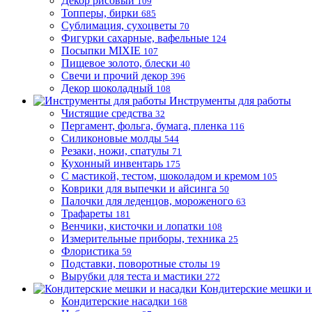
Декор рисовый
109
Топперы, бирки
685
Сублимация, сухоцветы
70
Фигурки сахарные, вафельные
124
Посыпки MIXIE
107
Пищевое золото, блески
40
Свечи и прочий декор
396
Декор шоколадный
108
Инструменты для работы
Чистящие средства
32
Пергамент, фольга, бумага, пленка
116
Силиконовые молды
544
Резаки, ножи, спатулы
71
Кухонный инвентарь
175
С мастикой, тестом, шоколадом и кремом
105
Коврики для выпечки и айсинга
50
Палочки для леденцов, мороженого
63
Трафареты
181
Венчики, кисточки и лопатки
108
Измерительные приборы, техника
25
Флористика
59
Подставки, поворотные столы
19
Вырубки для теста и мастики
272
Кондитерские мешки и
Кондитерские насадки
168