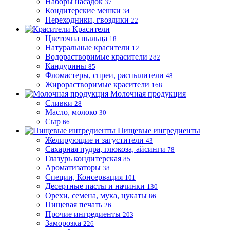
Наборы насадок
37
Кондитерские мешки
34
Переходники, гвоздики
22
Красители
Цветочна пыльца
18
Натуральные красители
12
Водорастворимые красители
282
Кандурины
85
Фломастеры, спреи, распылители
48
Жирорастворимые красители
168
Молочная продукция
Сливки
28
Масло, молоко
30
Сыр
66
Пищевые ингредиенты
Желирующие и загустители
43
Сахарная пудра, глюкоза, айсинги
78
Глазурь кондитерская
85
Ароматизаторы
38
Специи, Консервация
101
Десертные пасты и начинки
130
Орехи, семена, мука, цукаты
86
Пищевая печать
26
Прочие ингредиенты
203
Заморозка
226