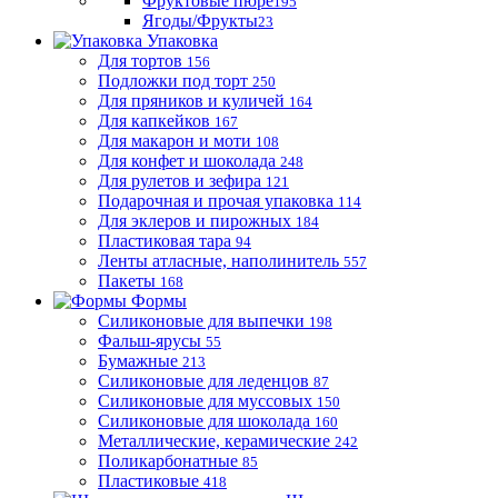
Фруктовые пюре
195
Ягоды/Фрукты
23
Упаковка
Для тортов
156
Подложки под торт
250
Для пряников и куличей
164
Для капкейков
167
Для макарон и моти
108
Для конфет и шоколада
248
Для рулетов и зефира
121
Подарочная и прочая упаковка
114
Для эклеров и пирожных
184
Пластиковая тара
94
Ленты атласные, наполинитель
557
Пакеты
168
Формы
Силиконовые для выпечки
198
Фальш-ярусы
55
Бумажные
213
Силиконовые для леденцов
87
Силиконовые для муссовых
150
Силиконовые для шоколада
160
Металлические, керамические
242
Поликарбонатные
85
Пластиковые
418