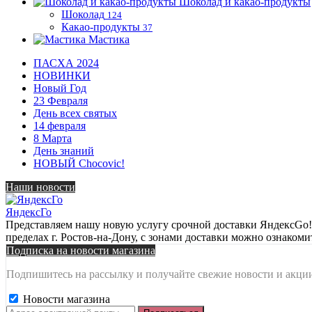
Шоколад и какао-продукты
Шоколад
124
Какао-продукты
37
Мастика
ПАСХА 2024
НОВИНКИ
Новый Год
23 Февраля
День всех святых
14 февраля
8 Марта
День знаний
НОВЫЙ Chocovic!
Наши новости
ЯндексГо
Представляем нашу новую услугу срочной доставки ЯндексGo! О
пределах г. Ростов-на-Дону, с зонами доставки можно ознакоми
Подписка на новости магазина
Подпишитесь на рассылку и получайте свежие новости и акции
Новости магазина