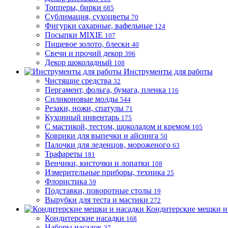
Топперы, бирки
685
Сублимация, сухоцветы
70
Фигурки сахарные, вафельные
124
Посыпки MIXIE
107
Пищевое золото, блески
40
Свечи и прочий декор
396
Декор шоколадный
108
Инструменты для работы
Чистящие средства
32
Пергамент, фольга, бумага, пленка
116
Силиконовые молды
544
Резаки, ножи, спатулы
71
Кухонный инвентарь
175
С мастикой, тестом, шоколадом и кремом
105
Коврики для выпечки и айсинга
50
Палочки для леденцов, мороженого
63
Трафареты
181
Венчики, кисточки и лопатки
108
Измерительные приборы, техника
25
Флористика
59
Подставки, поворотные столы
19
Вырубки для теста и мастики
272
Кондитерские мешки и
Кондитерские насадки
168
Наборы насадок
37