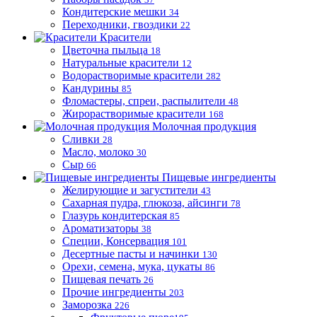
Кондитерские мешки
34
Переходники, гвоздики
22
Красители
Цветочна пыльца
18
Натуральные красители
12
Водорастворимые красители
282
Кандурины
85
Фломастеры, спреи, распылители
48
Жирорастворимые красители
168
Молочная продукция
Сливки
28
Масло, молоко
30
Сыр
66
Пищевые ингредиенты
Желирующие и загустители
43
Сахарная пудра, глюкоза, айсинги
78
Глазурь кондитерская
85
Ароматизаторы
38
Специи, Консервация
101
Десертные пасты и начинки
130
Орехи, семена, мука, цукаты
86
Пищевая печать
26
Прочие ингредиенты
203
Заморозка
226