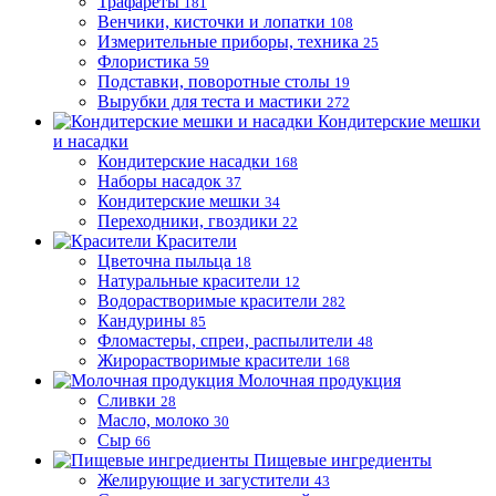
Трафареты
181
Венчики, кисточки и лопатки
108
Измерительные приборы, техника
25
Флористика
59
Подставки, поворотные столы
19
Вырубки для теста и мастики
272
Кондитерские мешки
и насадки
Кондитерские насадки
168
Наборы насадок
37
Кондитерские мешки
34
Переходники, гвоздики
22
Красители
Цветочна пыльца
18
Натуральные красители
12
Водорастворимые красители
282
Кандурины
85
Фломастеры, спреи, распылители
48
Жирорастворимые красители
168
Молочная продукция
Сливки
28
Масло, молоко
30
Сыр
66
Пищевые ингредиенты
Желирующие и загустители
43