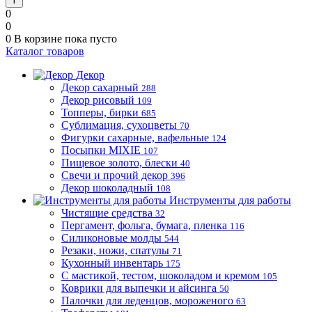
0
0
0
В корзине
пока пусто
Каталог товаров
Декор
Декор сахарный
288
Декор рисовый
109
Топперы, бирки
685
Сублимация, сухоцветы
70
Фигурки сахарные, вафельные
124
Посыпки MIXIE
107
Пищевое золото, блески
40
Свечи и прочий декор
396
Декор шоколадный
108
Инструменты для работы
Чистящие средства
32
Пергамент, фольга, бумага, пленка
116
Силиконовые молды
544
Резаки, ножи, спатулы
71
Кухонный инвентарь
175
С мастикой, тестом, шоколадом и кремом
105
Коврики для выпечки и айсинга
50
Палочки для леденцов, мороженого
63