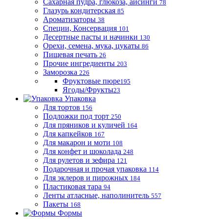
Сахарная пудра, глюкоза, айсинги
78
Глазурь кондитерская
85
Ароматизаторы
38
Специи, Консервация
101
Десертные пасты и начинки
130
Орехи, семена, мука, цукаты
86
Пищевая печать
26
Прочие ингредиенты
203
Заморозка
226
Фруктовые пюре
195
Ягоды/Фрукты
23
Упаковка
Для тортов
156
Подложки под торт
250
Для пряников и куличей
164
Для капкейков
167
Для макарон и моти
108
Для конфет и шоколада
248
Для рулетов и зефира
121
Подарочная и прочая упаковка
114
Для эклеров и пирожных
184
Пластиковая тара
94
Ленты атласные, наполинитель
557
Пакеты
168
Формы