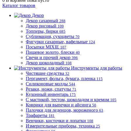
0
В корзине
пока пусто
Каталог товаров
Декор
Декор сахарный
288
Декор рисовый
109
Топперы, бирки
685
Сублимация, сухоцветы
70
Фигурки сахарные, вафельные
124
Посыпки MIXIE
107
Пищевое золото, блески
40
Свечи и прочий декор
396
Декор шоколадный
108
Инструменты для работы
Чистящие средства
32
Пергамент, фольга, бумага, пленка
115
Силиконовые молды
544
Резаки, ножи, спатулы
71
Кухонный инвентарь
175
С мастикой, тестом, шоколадом и кремом
105
Коврики для выпечки и айсинга
50
Палочки для леденцов, мороженого
63
Трафареты
181
Венчики, кисточки и лопатки
108
Измерительные приборы, техника
25