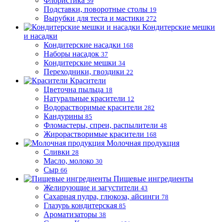
Флористика
59
Подставки, поворотные столы
19
Вырубки для теста и мастики
272
Кондитерские мешки
и насадки
Кондитерские насадки
168
Наборы насадок
37
Кондитерские мешки
34
Переходники, гвоздики
22
Красители
Цветочна пыльца
18
Натуральные красители
12
Водорастворимые красители
282
Кандурины
85
Фломастеры, спреи, распылители
48
Жирорастворимые красители
168
Молочная продукция
Сливки
28
Масло, молоко
30
Сыр
66
Пищевые ингредиенты
Желирующие и загустители
43
Сахарная пудра, глюкоза, айсинги
78
Глазурь кондитерская
85
Ароматизаторы
38