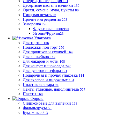
Специи, Консервация
101
Десертные пасты и начинки
130
Орехи, семена, мука, цукаты
86
Пищевая печать
26
Прочие ингредиенты
203
Заморозка
226
Фруктовые пюре
195
Ягоды/Фрукты
23
Упаковка
Для тортов
156
Подложки под торт
250
Для пряников и куличей
164
Для капкейков
167
Для макарон и моти
108
Для конфет и шоколада
247
Для рулетов и зефира
121
Подарочная и прочая упаковка
114
Для эклеров и пирожных
184
Пластиковая тара
94
Ленты атласные, наполинитель
557
Пакеты
168
Формы
Силиконовые для выпечки
198
Фальш-ярусы
55
Бумажные
213