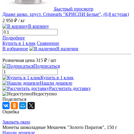
Быстрый просмотр
Драже шоко. хруст. Crispearls "КРИСПИ Белые", (0,8 кг/упак)
2 950 ₽
/ кг
В корзину
Подробнее
Купить в 1 клик
Сравнение
В избранное
В наличии
Розничная цена
315 ₽
/ шт
Подписаться
Купить в 1 клик
Нашли дешевле
Рассчитать доставку
Недоступно
Поделиться
Ошибка
Закрыть окно
Монеты шоколадные Мешочек "Золото Пиратов", 150 г
Нашли дешевле