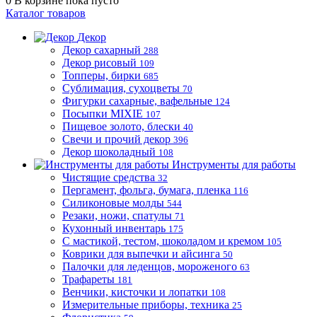
0
В корзине
пока пусто
Каталог товаров
Декор
Декор сахарный
288
Декор рисовый
109
Топперы, бирки
685
Сублимация, сухоцветы
70
Фигурки сахарные, вафельные
124
Посыпки MIXIE
107
Пищевое золото, блески
40
Свечи и прочий декор
396
Декор шоколадный
108
Инструменты для работы
Чистящие средства
32
Пергамент, фольга, бумага, пленка
116
Силиконовые молды
544
Резаки, ножи, спатулы
71
Кухонный инвентарь
175
С мастикой, тестом, шоколадом и кремом
105
Коврики для выпечки и айсинга
50
Палочки для леденцов, мороженого
63
Трафареты
181
Венчики, кисточки и лопатки
108
Измерительные приборы, техника
25