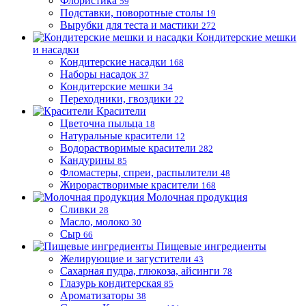
Флористика
59
Подставки, поворотные столы
19
Вырубки для теста и мастики
272
Кондитерские мешки
и насадки
Кондитерские насадки
168
Наборы насадок
37
Кондитерские мешки
34
Переходники, гвоздики
22
Красители
Цветочна пыльца
18
Натуральные красители
12
Водорастворимые красители
282
Кандурины
85
Фломастеры, спреи, распылители
48
Жирорастворимые красители
168
Молочная продукция
Сливки
28
Масло, молоко
30
Сыр
66
Пищевые ингредиенты
Желирующие и загустители
43
Сахарная пудра, глюкоза, айсинги
78
Глазурь кондитерская
85
Ароматизаторы
38