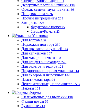
Специи, Консервация
101
Десертные пасты и начинки
130
Орехи, семена, мука, цукаты
86
Пищевая печать
26
Прочие ингредиенты
203
Заморозка
226
Фруктовые пюре
195
Ягоды/Фрукты
23
Упаковка
Для тортов
156
Подложки под торт
250
Для пряников и куличей
164
Для капкейков
167
Для макарон и моти
108
Для конфет и шоколада
248
Для рулетов и зефира
121
Подарочная и прочая упаковка
114
Для эклеров и пирожных
184
Пластиковая тара
94
Ленты атласные, наполинитель
557
Пакеты
168
Формы
Силиконовые для выпечки
198
Фальш-ярусы
55
Бумажные
213