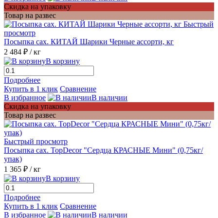
Скидка на упаковку
Товар на развес
Быстрый
просмотр
Посыпка сах. КИТАЙ Шарики Черные ассорти, кг
2 484 ₽
/ кг
В корзину
Подробнее
Купить в 1 клик
Сравнение
В избранное
В наличии
Скидка на упаковку
Товар на развес
Быстрый просмотр
Посыпка сах. TopDecor "Сердца КРАСНЫЕ Мини" (0,75кг/
упак)
1 365 ₽
/ кг
В корзину
Подробнее
Купить в 1 клик
Сравнение
В избранное
В наличии