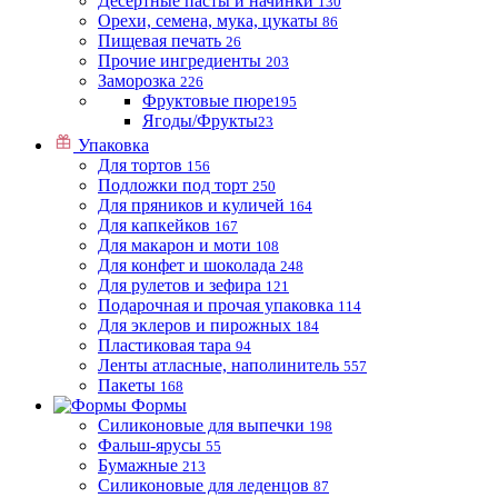
Десертные пасты и начинки
130
Орехи, семена, мука, цукаты
86
Пищевая печать
26
Прочие ингредиенты
203
Заморозка
226
Фруктовые пюре
195
Ягоды/Фрукты
23
Упаковка
Для тортов
156
Подложки под торт
250
Для пряников и куличей
164
Для капкейков
167
Для макарон и моти
108
Для конфет и шоколада
248
Для рулетов и зефира
121
Подарочная и прочая упаковка
114
Для эклеров и пирожных
184
Пластиковая тара
94
Ленты атласные, наполинитель
557
Пакеты
168
Формы
Силиконовые для выпечки
198
Фальш-ярусы
55
Бумажные
213
Силиконовые для леденцов
87