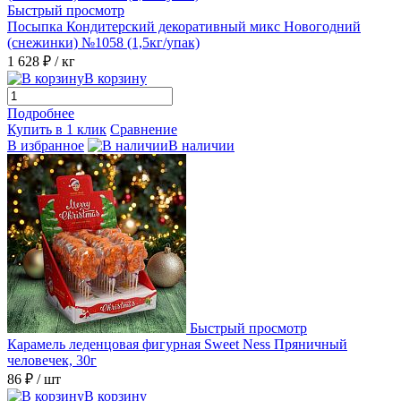
Быстрый просмотр
Посыпка Кондитерский декоративный микс Новогодний
(снежинки) №1058 (1,5кг/упак)
1 628 ₽
/ кг
В корзину
Подробнее
Купить в 1 клик
Сравнение
В избранное
В наличии
Быстрый просмотр
Карамель леденцовая фигурная Sweet Ness Пряничный
человечек, 30г
86 ₽
/ шт
В корзину