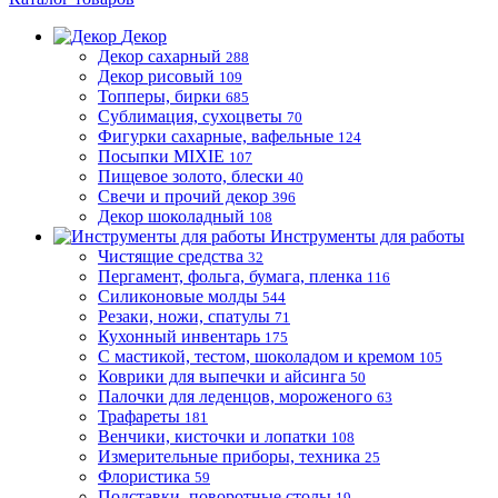
Декор
Декор сахарный
288
Декор рисовый
109
Топперы, бирки
685
Сублимация, сухоцветы
70
Фигурки сахарные, вафельные
124
Посыпки MIXIE
107
Пищевое золото, блески
40
Свечи и прочий декор
396
Декор шоколадный
108
Инструменты для работы
Чистящие средства
32
Пергамент, фольга, бумага, пленка
116
Силиконовые молды
544
Резаки, ножи, спатулы
71
Кухонный инвентарь
175
С мастикой, тестом, шоколадом и кремом
105
Коврики для выпечки и айсинга
50
Палочки для леденцов, мороженого
63
Трафареты
181
Венчики, кисточки и лопатки
108
Измерительные приборы, техника
25
Флористика
59
Подставки, поворотные столы
19