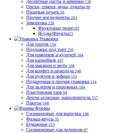
Десертные пасты и начинки
130
Орехи, семена, мука, цукаты
86
Пищевая печать
26
Прочие ингредиенты
203
Заморозка
226
Фруктовые пюре
195
Ягоды/Фрукты
23
Упаковка
Для тортов
156
Подложки под торт
250
Для пряников и куличей
164
Для капкейков
167
Для макарон и моти
108
Для конфет и шоколада
248
Для рулетов и зефира
121
Подарочная и прочая упаковка
114
Для эклеров и пирожных
184
Пластиковая тара
94
Ленты атласные, наполинитель
557
Пакеты
168
Формы
Силиконовые для выпечки
198
Фальш-ярусы
55
Бумажные
213
Силиконовые для леденцов
87