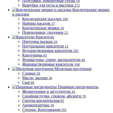
Подставки, поворотные столы
19
Вырубки для теста и мастики
272
Кондитерские мешки
и насадки
Кондитерские насадки
168
Наборы насадок
37
Кондитерские мешки
34
Переходники, гвоздики
22
Красители
Цветочна пыльца
18
Натуральные красители
12
Водорастворимые красители
282
Кандурины
85
Фломастеры, спреи, распылители
48
Жирорастворимые красители
168
Молочная продукция
Сливки
28
Масло, молоко
30
Сыр
66
Пищевые ингредиенты
Желирующие и загустители
43
Сахарная пудра, глюкоза, айсинги
78
Глазурь кондитерская
85
Ароматизаторы
38
Специи, Консервация
101