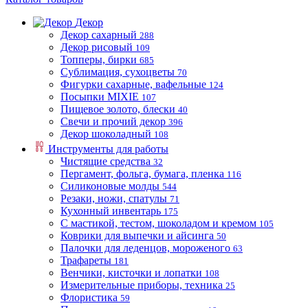
Декор
Декор сахарный
288
Декор рисовый
109
Топперы, бирки
685
Сублимация, сухоцветы
70
Фигурки сахарные, вафельные
124
Посыпки MIXIE
107
Пищевое золото, блески
40
Свечи и прочий декор
396
Декор шоколадный
108
Инструменты для работы
Чистящие средства
32
Пергамент, фольга, бумага, пленка
116
Силиконовые молды
544
Резаки, ножи, спатулы
71
Кухонный инвентарь
175
С мастикой, тестом, шоколадом и кремом
105
Коврики для выпечки и айсинга
50
Палочки для леденцов, мороженого
63
Трафареты
181
Венчики, кисточки и лопатки
108
Измерительные приборы, техника
25
Флористика
59