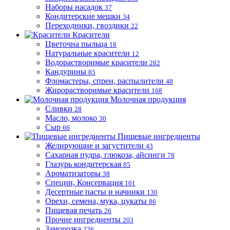
Наборы насадок
37
Кондитерские мешки
34
Переходники, гвоздики
22
Красители
Цветочна пыльца
18
Натуральные красители
12
Водорастворимые красители
282
Кандурины
85
Фломастеры, спреи, распылители
48
Жирорастворимые красители
168
Молочная продукция
Сливки
28
Масло, молоко
30
Сыр
66
Пищевые ингредиенты
Желирующие и загустители
43
Сахарная пудра, глюкоза, айсинги
78
Глазурь кондитерская
85
Ароматизаторы
38
Специи, Консервация
101
Десертные пасты и начинки
130
Орехи, семена, мука, цукаты
86
Пищевая печать
26
Прочие ингредиенты
203
Заморозка
226