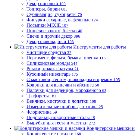
Декор рисовый
109
Топперы, бирки
685
Сублимация, сухоцветы
70
Фигурки сахарные, вафельные
124
Посыпки MIXIE
107
Пищевое золото, блески
40
Свечи и прочий декор
396
Декор шоколадный
108
Инструменты для работы
Чистящие средства
32
Пергамент, фольга, бумага, пленка
115
Силиконовые молды
544
Резаки, ножи, спатулы
71
Кухонный инвентарь
175
С мастикой, тестом, шоколадом и кремом
105
Коврики для выпечки и айсинга
50
Палочки для леденцов, мороженого
63
Трафареты
181
Венчики, кисточки и лопатки
108
Измерительные приборы, техника
25
Флористика
59
Подставки, поворотные столы
19
Вырубки для теста и мастики
272
Кондитерские мешки и
Кондитерские насадки
168