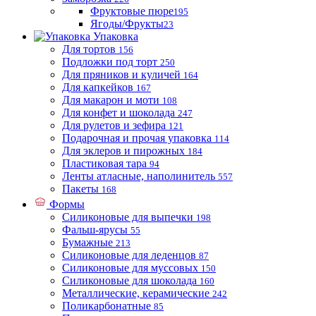
Фруктовые пюре
195
Ягоды/Фрукты
23
Упаковка
Для тортов
156
Подложки под торт
250
Для пряников и куличей
164
Для капкейков
167
Для макарон и моти
108
Для конфет и шоколада
247
Для рулетов и зефира
121
Подарочная и прочая упаковка
114
Для эклеров и пирожных
184
Пластиковая тара
94
Ленты атласные, наполинитель
557
Пакеты
168
Формы
Силиконовые для выпечки
198
Фальш-ярусы
55
Бумажные
213
Силиконовые для леденцов
87
Силиконовые для муссовых
150
Силиконовые для шоколада
160
Металлические, керамические
242
Поликарбонатные
85