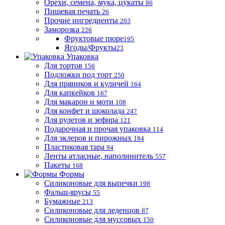
Орехи, семена, мука, цукаты
86
Пищевая печать
26
Прочие ингредиенты
203
Заморозка
226
Фруктовые пюре
195
Ягоды/Фрукты
23
Упаковка
Для тортов
156
Подложки под торт
250
Для пряников и куличей
164
Для капкейков
167
Для макарон и моти
108
Для конфет и шоколада
247
Для рулетов и зефира
121
Подарочная и прочая упаковка
114
Для эклеров и пирожных
184
Пластиковая тара
94
Ленты атласные, наполинитель
557
Пакеты
168
Формы
Силиконовые для выпечки
198
Фальш-ярусы
55
Бумажные
213
Силиконовые для леденцов
87
Силиконовые для муссовых
150