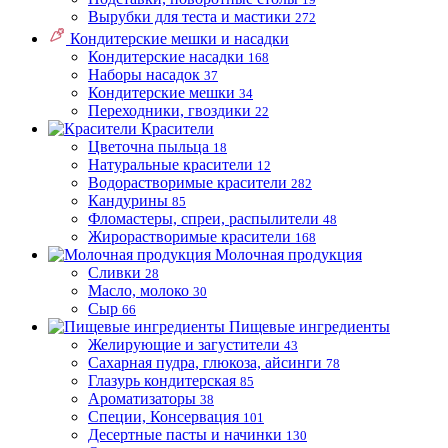
Вырубки для теста и мастики
272
Кондитерские мешки и насадки
Кондитерские насадки
168
Наборы насадок
37
Кондитерские мешки
34
Переходники, гвоздики
22
Красители
Цветочна пыльца
18
Натуральные красители
12
Водорастворимые красители
282
Кандурины
85
Фломастеры, спреи, распылители
48
Жирорастворимые красители
168
Молочная продукция
Сливки
28
Масло, молоко
30
Сыр
66
Пищевые ингредиенты
Желирующие и загустители
43
Сахарная пудра, глюкоза, айсинги
78
Глазурь кондитерская
85
Ароматизаторы
38
Специи, Консервация
101
Десертные пасты и начинки
130