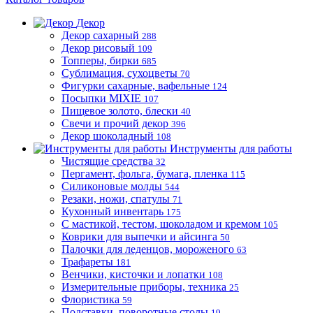
Декор
Декор сахарный
288
Декор рисовый
109
Топперы, бирки
685
Сублимация, сухоцветы
70
Фигурки сахарные, вафельные
124
Посыпки MIXIE
107
Пищевое золото, блески
40
Свечи и прочий декор
396
Декор шоколадный
108
Инструменты для работы
Чистящие средства
32
Пергамент, фольга, бумага, пленка
115
Силиконовые молды
544
Резаки, ножи, спатулы
71
Кухонный инвентарь
175
С мастикой, тестом, шоколадом и кремом
105
Коврики для выпечки и айсинга
50
Палочки для леденцов, мороженого
63
Трафареты
181
Венчики, кисточки и лопатки
108
Измерительные приборы, техника
25
Флористика
59
Подставки, поворотные столы
19