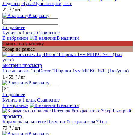
Леденец, Чупа-Чупс ассорти, 12 г
21 ₽
/ шт
В корзину
Подробнее
Купить в 1 клик
Сравнение
В избранное
В наличии
Скидка на упаковку
Товар на развес
Быстрый просмотр
Посыпка сах. TopDecor "Шарики 1мм МИКС №1" (1кг/упак)
1 458 ₽
/ кг
В корзину
Подробнее
Купить в 1 клик
Сравнение
В избранное
В наличии
Быстрый
просмотр
Карамель на палочке Петушок без красителя 70 гр
79 ₽
/ шт
В корзину