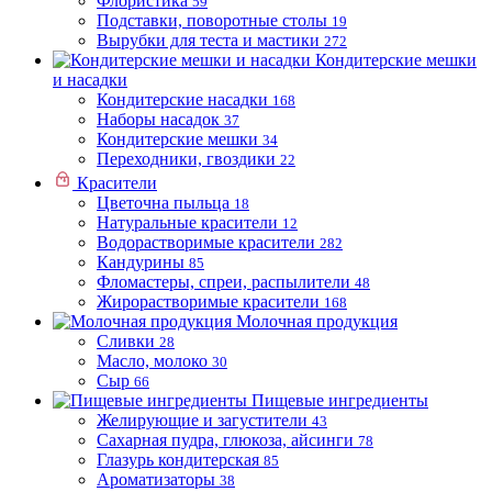
Флористика
59
Подставки, поворотные столы
19
Вырубки для теста и мастики
272
Кондитерские мешки
и насадки
Кондитерские насадки
168
Наборы насадок
37
Кондитерские мешки
34
Переходники, гвоздики
22
Красители
Цветочна пыльца
18
Натуральные красители
12
Водорастворимые красители
282
Кандурины
85
Фломастеры, спреи, распылители
48
Жирорастворимые красители
168
Молочная продукция
Сливки
28
Масло, молоко
30
Сыр
66
Пищевые ингредиенты
Желирующие и загустители
43
Сахарная пудра, глюкоза, айсинги
78
Глазурь кондитерская
85
Ароматизаторы
38