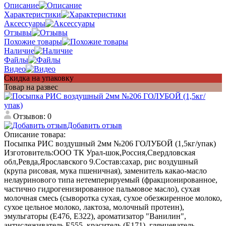
Описание
Характеристики
Аксессуары
Отзывы
Похожие товары
Наличие
Файлы
Видео
Скидка на упаковку
Товар на развес
Отзывов: 0
Добавить отзыв
Описание товара:
Посыпка РИС воздушный 2мм №206 ГОЛУБОЙ (1,5кг/упак)
Изготовитель:ООО ТК Урал-шок,Россия,Свердловская
обл,Ревда,Ярославского 9.Состав:сахар, рис воздушный
(крупа рисовая, мука пшеничная), заменитель какао-масло
нелауринового типа нетемперируемый (фракционированное,
частично гидрогенизированное пальмовое масло), сухая
молочная смесь (сыворотка сухая, сухое обезжиренное молоко,
сухое цельное молоко, лактоза, молочный протеин),
эмульгаторы (Е476, Е322), ароматизатор "Ванилин",
антислеживатель Е555, краситель (Е171), глянцеватель