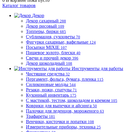
0
В корзине
пока пусто
Каталог товаров
Декор
Декор сахарный
288
Декор рисовый
109
Топперы, бирки
685
Сублимация, сухоцветы
70
Фигурки сахарные, вафельные
124
Посыпки MIXIE
107
Пищевое золото, блески
40
Свечи и прочий декор
396
Декор шоколадный
108
Инструменты для работы
Чистящие средства
32
Пергамент, фольга, бумага, пленка
115
Силиконовые молды
544
Резаки, ножи, спатулы
71
Кухонный инвентарь
175
С мастикой, тестом, шоколадом и кремом
105
Коврики для выпечки и айсинга
50
Палочки для леденцов, мороженого
63
Трафареты
181
Венчики, кисточки и лопатки
108
Измерительные приборы, техника
25