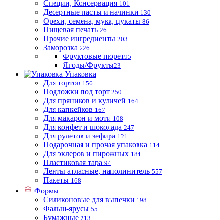
Специи, Консервация
101
Десертные пасты и начинки
130
Орехи, семена, мука, цукаты
86
Пищевая печать
26
Прочие ингредиенты
203
Заморозка
226
Фруктовые пюре
195
Ягоды/Фрукты
23
Упаковка
Для тортов
156
Подложки под торт
250
Для пряников и куличей
164
Для капкейков
167
Для макарон и моти
108
Для конфет и шоколада
247
Для рулетов и зефира
121
Подарочная и прочая упаковка
114
Для эклеров и пирожных
184
Пластиковая тара
94
Ленты атласные, наполинитель
557
Пакеты
168
Формы
Силиконовые для выпечки
198
Фальш-ярусы
55
Бумажные
213